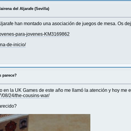
rena del Aljarafe (Sevilla)
ljarafe han montado una asociación de juegos de mesa. Os dejo 
-jovenes-para-jovenes-KM3169862
na-de-inicio/
s parece?
o en la UK Games de este año me llamó la atención y hoy me e
/08/24/the-cousins-war/
arecido?