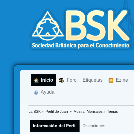
  Inicio
  Foro
Etiquetas
  Ezine
  Ayuda
La BSK
»
Perfil de Juan 
»
Mostrar Mensajes
»
Temas
Información del Perfil
Distinciones