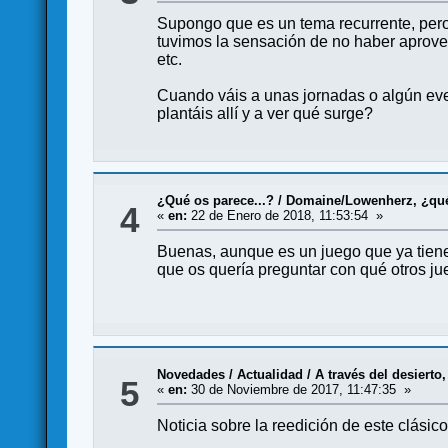
Supongo que es un tema recurrente, pero
tuvimos la sensación de no haber aprove
etc.
Cuando váis a unas jornadas o algún eve
plantáis allí y a ver qué surge?
¿Qué os parece...?
/
Domaine/Lowenherz, ¿qué
4
«
en:
22 de Enero de 2018, 11:53:54 »
Buenas, aunque es un juego que ya tiene 
que os quería preguntar con qué otros jue
Novedades / Actualidad
/
A través del desierto
5
«
en:
30 de Noviembre de 2017, 11:47:35 »
Noticia sobre la reedición de este clásico