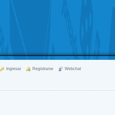
  Ingresar
  Registrarse
  Webchat