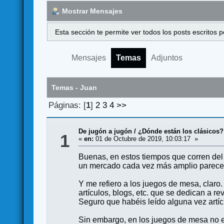
Mostrar Mensajes
Esta sección te permite ver todos los posts escritos
Mensajes
Temas
Adjuntos
Temas - Juan
Páginas: [
1
]
2
3
4
>>
De jugón a jugón
/
¿Dónde están los clásicos?
1
«
en:
01 de Octubre de 2019, 10:03:17 »
Buenas, en estos tiempos que corren del c
un mercado cada vez más amplio parece 
Y me refiero a los juegos de mesa, claro
artículos, blogs, etc. que se dedican a 
Seguro que habéis leído alguna vez artíc
Sin embargo, en los juegos de mesa no en