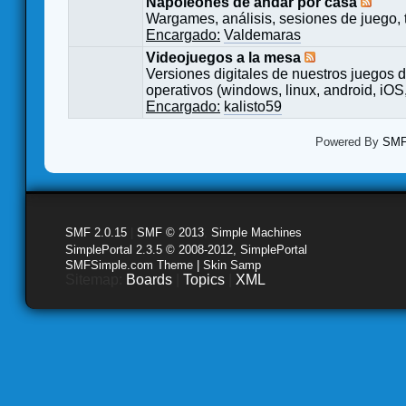
Napoleones de andar por casa
Wargames, análisis, sesiones de juego, 
Encargado:
Valdemaras
Videojuegos a la mesa
Versiones digitales de nuestros juegos d
operativos (windows, linux, android, iOS,
Encargado:
kalisto59
Powered By
SMF 
SMF 2.0.15
|
SMF © 2013
,
Simple Machines
SimplePortal 2.3.5 © 2008-2012, SimplePortal
SMFSimple.com Theme | Skin Samp
Sitemap:
Boards
|
Topics
|
XML