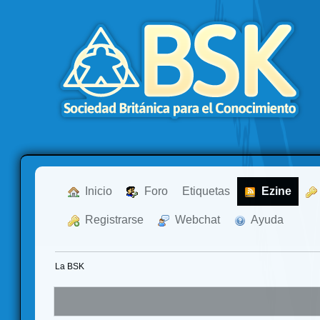
  Inicio
  Foro
Etiquetas
  Ezine
  Registrarse
  Webchat
  Ayuda
La BSK