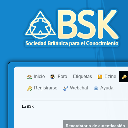
  Inicio
  Foro
Etiquetas
  Ezine
  Registrarse
  Webchat
  Ayuda
La BSK
Recordatorio de autenticación