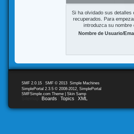
Si ha olvidado sus detalles
recuperados. Para empezar 
introduzca su nombre d
Nombre de Usuario/Emai
SMF 2.0.15
|
SMF © 2013
,
Simple Machines
SimplePortal 2.3.5 © 2008-2012, SimplePortal
SMFSimple.com Theme | Skin Samp
Sitemap:
Boards
|
Topics
|
XML