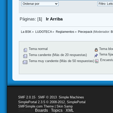
Páginas: [
1
]
Ir Arriba
La BSK
»
LUDOTECA
»
Reglamentos
»
Piecepack
(Moderador:
B
Tema normal
Tema blo
Tema fija
Tema candente (Más de 20 respuestas)
Encuest
Tema muy candente (Más de 50 respuestas)
SMF 2.0.15
|
SMF © 2013
,
Simple Machines
SimplePortal 2.3.5 © 2008-2012, SimplePortal
SMFSimple.com Theme | Skin Samp
Sitemap:
Boards
|
Topics
|
XML