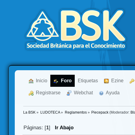
  Inicio
  Foro
Etiquetas
  Ezine
  Registrarse
  Webchat
  Ayuda
La BSK
»
LUDOTECA
»
Reglamentos
»
Piecepack
(Moderador:
Bl
Páginas: [
1
]
Ir Abajo