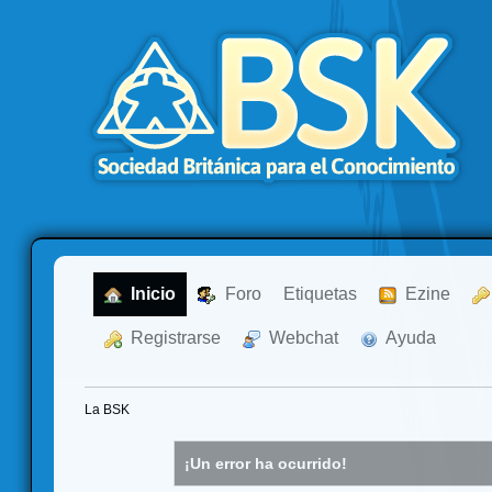
  Inicio
  Foro
Etiquetas
  Ezine
  Registrarse
  Webchat
  Ayuda
La BSK
¡Un error ha ocurrido!