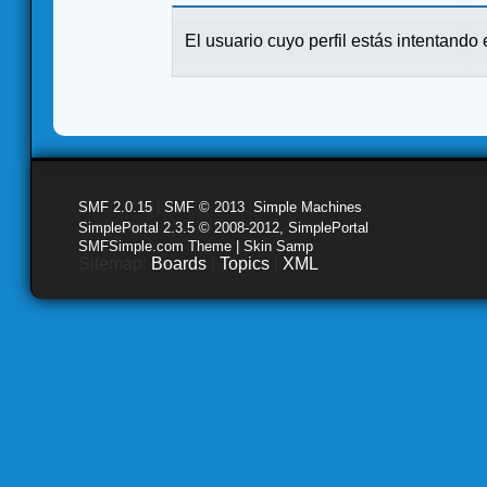
El usuario cuyo perfil estás intentando e
SMF 2.0.15
|
SMF © 2013
,
Simple Machines
SimplePortal 2.3.5 © 2008-2012, SimplePortal
SMFSimple.com Theme | Skin Samp
Sitemap:
Boards
|
Topics
|
XML