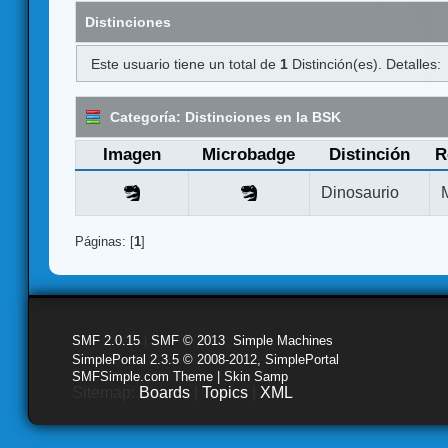
Distinciones
Este usuario tiene un total de
1
Distinción(es). Detalles:
Categoría: Distinciones en la BSK
Imagen
Microbadge
Distinción
R
Dinosaurio
Páginas: [
1
]
SMF 2.0.15
|
SMF © 2013
,
Simple Machines
SimplePortal 2.3.5 © 2008-2012, SimplePortal
SMFSimple.com Theme | Skin Samp
Sitemap:
Boards
|
Topics
|
XML