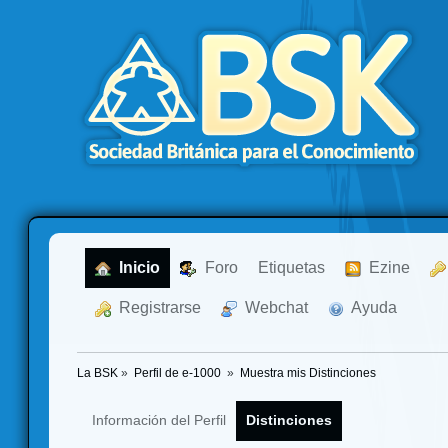
  Inicio
  Foro
Etiquetas
  Ezine
  Registrarse
  Webchat
  Ayuda
La BSK
»
Perfil de e-1000 
»
Muestra mis Distinciones
Información del Perfil
Distinciones