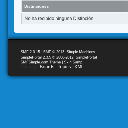
Distinciones
No ha recibido ninguna Distinción
SMF 2.0.15
|
SMF © 2013
,
Simple Machines
SimplePortal 2.3.5 © 2008-2012, SimplePortal
SMFSimple.com Theme | Skin Samp
Sitemap:
Boards
|
Topics
|
XML