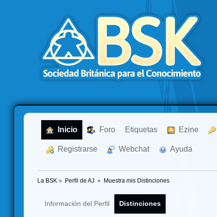
  Inicio
  Foro
Etiquetas
  Ezine
  Registrarse
  Webchat
  Ayuda
La BSK
»
Perfil de AJ 
»
Muestra mis Distinciones
Información del Perfil
Distinciones