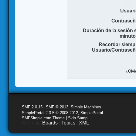
Usuari
Contraseñ
Duración de la sesión 
minuto
Recordar siemp
Usuario/Contraseñ
¿Olvi
SMF 2.0.15
|
SMF © 2013
,
Simple Machines
SimplePortal 2.3.5 © 2008-2012, SimplePortal
SMFSimple.com Theme | Skin Samp
Sitemap:
Boards
|
Topics
|
XML