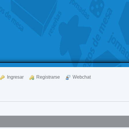
  Ingresar
  Registrarse
  Webchat