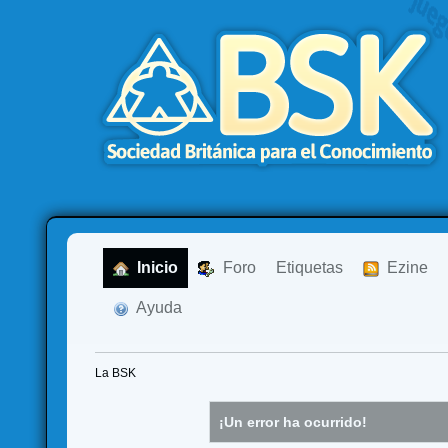
  Inicio
  Foro
Etiquetas
  Ezine
  Ayuda
La BSK
¡Un error ha ocurrido!