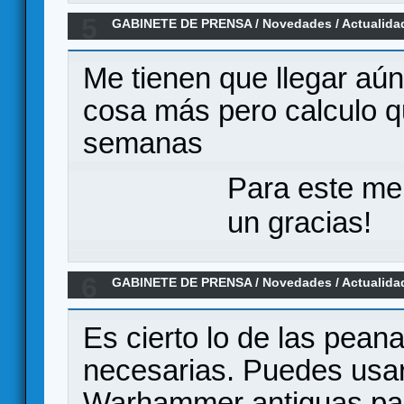
5
GABINETE DE PRENSA
/
Novedades / Actualida
Exp.Griegos y Persas + Exp.Terrenos y Fortalez
Me tienen que llegar aún
cosa más pero calculo q
semanas
Para este me
un gracias!
6
GABINETE DE PRENSA
/
Novedades / Actualida
Rebellion de Corey Konieczka
Es cierto lo de las pea
necesarias. Puedes usar
Warhammer antiguas para