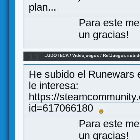
plan...
Para este me
un gracias!
13
LUDOTECA
/
Videojuegos
/
Re:Juegos subido
He subido el Runewars en
le interesa:
https://steamcommunity.c
id=617066180
Para este me
un gracias!