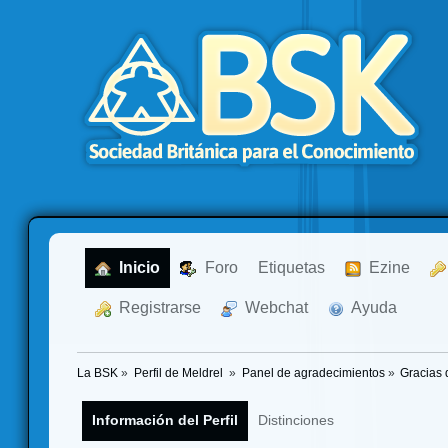
  Inicio
  Foro
Etiquetas
  Ezine
  Registrarse
  Webchat
  Ayuda
La BSK
»
Perfil de Meldrel 
»
Panel de agradecimientos
»
Gracias 
Información del Perfil
Distinciones