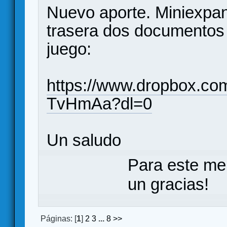
Nuevo aporte. Miniexpan
trasera dos documentos 
juego:
https://www.dropbox.c
TvHmAa?dl=0
Un saludo
Para este me
un gracias!
Páginas: [
1
]
2
3
...
8
>>