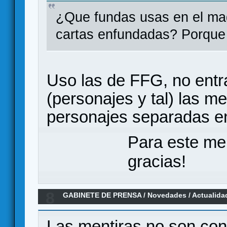
¿Que fundas usas en el ma
cartas enfundadas? Porque 
Uso las de FFG, no entr
(personajes y tal) las m
personajes separadas e
Para este me
gracias!
8
GABINETE DE PRENSA
/
Novedades / Actualida
La Huida
Las mentiras no son con