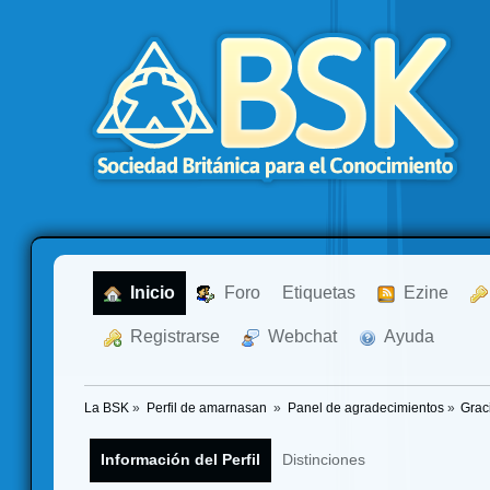
  Inicio
  Foro
Etiquetas
  Ezine
  Registrarse
  Webchat
  Ayuda
La BSK
»
Perfil de amarnasan 
»
Panel de agradecimientos
»
Grac
Información del Perfil
Distinciones