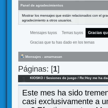
Panel de agradecimientos
Mostrar los mensajes que están relacionados con el gra
agradecimiento a otros usuarios.
Mensajes tuyos
Temas tuyos
Gracias qu
Gracias que tu has dado en los temas
Mensajes - amarnasan
Páginas: [
1
]
1
KIOSKO
/
Sesiones de juego
/
Re:Hoy me ha dado
(el remake)
Este mes ha sido tremend
casi exclusivamente a un