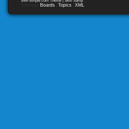
SMFSimple.com Theme | Skin Samp
Sitemap:
Boards
|
Topics
|
XML