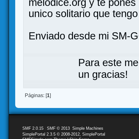
melodice.org y te pones l
unico solitario que tengo
Enviado desde mi SM-G
Para este me
un gracias!
Páginas: [
1
]
SMF 2.0.15
|
SMF © 2013
,
Simple Machines
SimplePortal 2.3.5 © 2008-2012, SimplePortal