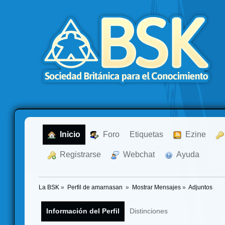
  Inicio
  Foro
Etiquetas
  Ezine
  Registrarse
  Webchat
  Ayuda
La BSK
»
Perfil de amarnasan 
»
Mostrar Mensajes
»
Adjuntos
Información del Perfil
Distinciones