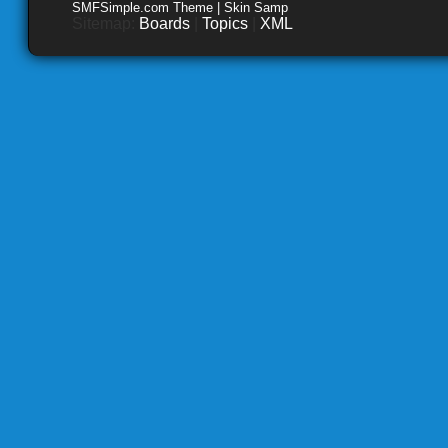
SMFSimple.com Theme | Skin Samp
Sitemap:
Boards
|
Topics
|
XML