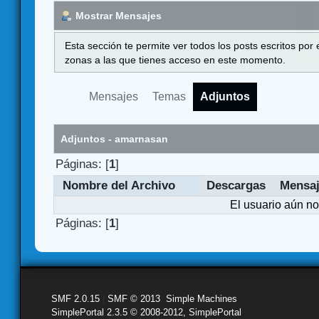
Mostrar Mensajes
Esta sección te permite ver todos los posts escritos por
zonas a las que tienes acceso en este momento.
Mensajes
Temas
Adjuntos
Adjuntos - amarnasan
Páginas: [
1
]
Nombre del Archivo
Descargas
Mensa
El usuario aún no
Páginas: [
1
]
SMF 2.0.15
|
SMF © 2013
,
Simple Machines
SimplePortal 2.3.5 © 2008-2012, SimplePortal