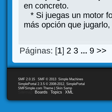
en concreto.
* Si juegas un motor f
más opción que jugarlo, 
Páginas: [
1
]
2
3
...
9
>>
SMF 2.0.15
|
SMF © 2013
,
Simple Machines
SimplePortal 2.3.5 © 2008-2012, SimplePortal
SMFSimple.com Theme | Skin Samp
Sitemap:
Boards
|
Topics
|
XML