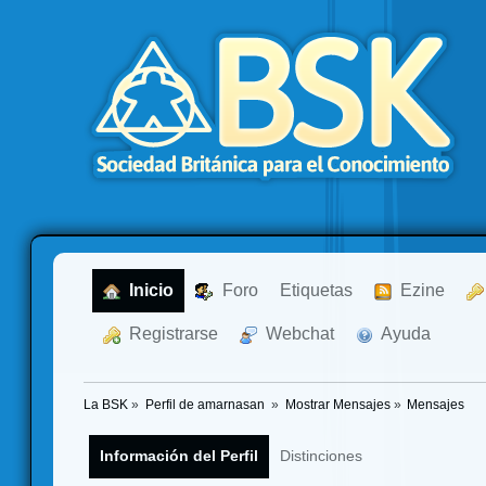
  Inicio
  Foro
Etiquetas
  Ezine
  Registrarse
  Webchat
  Ayuda
La BSK
»
Perfil de amarnasan 
»
Mostrar Mensajes
»
Mensajes
Información del Perfil
Distinciones