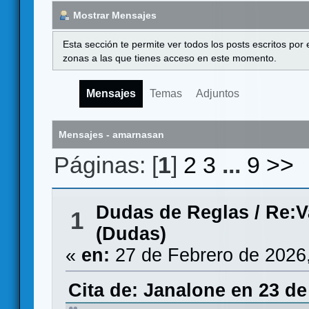
Mostrar Mensajes
Esta sección te permite ver todos los posts escritos por
zonas a las que tienes acceso en este momento.
Mensajes
Temas
Adjuntos
Mensajes - amarnasan
Páginas: [
1
]
2
3
...
9
>>
Dudas de Reglas
/
Re:V
1
(Dudas)
«
en:
27 de Febrero de 2026
Cita de: Janalone en 23 de