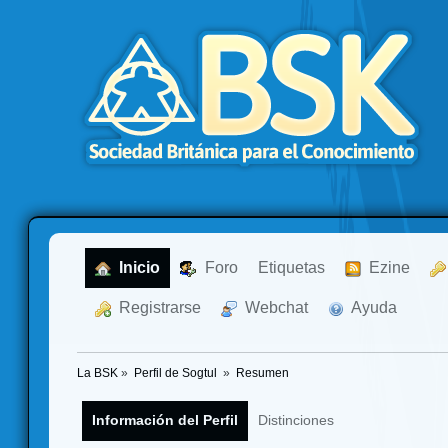
  Inicio
  Foro
Etiquetas
  Ezine
  Registrarse
  Webchat
  Ayuda
La BSK
»
Perfil de Sogtul 
»
Resumen
Información del Perfil
Distinciones