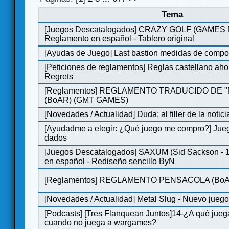
Tema
[
Juegos Descatalogados
]
CRAZY GOLF (GAMES Ma
Reglamento en español - Tablero original
[
Ayudas de Juego
]
Last bastion medidas de comp
[
Peticiones de reglamentos
]
Reglas castellano aho
Regrets
[
Reglamentos
]
REGLAMENTO TRADUCIDO DE 
(BoAR) (GMT GAMES)
[
Novedades / Actualidad
]
Duda: al filler de la notici
[
Ayudadme a elegir: ¿Qué juego me compro?
]
Jueg
dados
[
Juegos Descatalogados
]
SAXUM (Sid Sackson - 
en español - Rediseño sencillo ByN
[
Reglamentos
]
REGLAMENTO PENSACOLA (BoA
[
Novedades / Actualidad
]
Metal Slug - Nuevo jueg
[
Podcasts
]
[Tres Flanquean Juntos]14-¿A qué jue
cuando no juega a wargames?