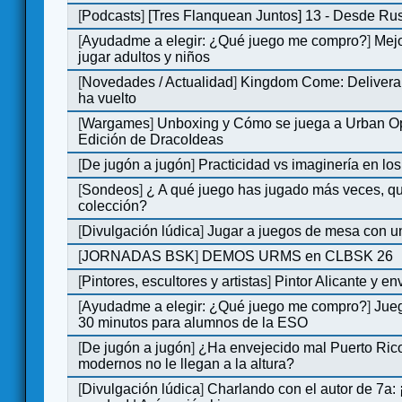
[
Podcasts
]
[Tres Flanquean Juntos] 13 - Desde Ru
[
Ayudadme a elegir: ¿Qué juego me compro?
]
Mejo
jugar adultos y niños
[
Novedades / Actualidad
]
Kingdom Come: Deliveran
ha vuelto
[
Wargames
]
Unboxing y Cómo se juega a Urban Op
Edición de DracoIdeas
[
De jugón a jugón
]
Practicidad vs imaginería en lo
[
Sondeos
]
¿ A qué juego has jugado más veces, qu
colección?
[
Divulgación lúdica
]
Jugar a juegos de mesa con u
[
JORNADAS BSK
]
DEMOS URMS en CLBSK 26
[
Pintores, escultores y artistas
]
Pintor Alicante y en
[
Ayudadme a elegir: ¿Qué juego me compro?
]
Jue
30 minutos para alumnos de la ESO
[
De jugón a jugón
]
¿Ha envejecido mal Puerto Rico
modernos no le llegan a la altura?
[
Divulgación lúdica
]
Charlando con el autor de 7a: