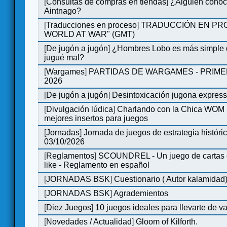
[
Consultas de compras en tiendas
]
¿Alguien conoce
Aintnago?
[
Traducciones en proceso
]
TRADUCCIÓN EN PRO
WORLD AT WAR" (GMT)
[
De jugón a jugón
]
¿Hombres Lobo es más simple q
jugué mal?
[
Wargames
]
PARTIDAS DE WARGAMES - PRIM
2026
[
De jugón a jugón
]
Desintoxicación jugona expres
[
Divulgación lúdica
]
Charlando con la Chica WOM | 
mejores insertos para juegos
[
Jornadas
]
Jornada de juegos de estrategia históri
03/10/2026
[
Reglamentos
]
SCOUNDREL - Un juego de cartas en
like - Reglamento en español
[
JORNADAS BSK
]
Cuestionario ( Autor kalamidad
[
JORNADAS BSK
]
Agrademientos
[
Diez Juegos
]
10 juegos ideales para llevarte de 
[
Novedades / Actualidad
]
Gloom of Kilforth.