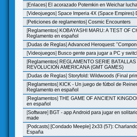
[
Enlaces
]
El acorazado Potemkin en Weichar lucha
[
Videojuegos
]
Space Imperia 4X (Space Empires) D
[
Peticiones de reglamentos
]
Cosmic Encounters
[
Reglamentos
]
KOBAYASHI MARU: A TEST OF 
Reglamento en español
[
Dudas de Reglas
]
Advanced Heroquest: "Compone
[
Videojuegos
]
Busco gente para jugar a PC y switc
[
Reglamentos
]
REGLAMENTO SERIE BATALLAS 
REVOLUCION AMERICANA (GMT GAMES)
[
Dudas de Reglas
]
Storyfold: Wildwoods (Final prim
[
Reglamentos
]
KICK - Un juego de fútbol de Reiner
Reglamento en español
[
Reglamentos
]
THE GAME OF ANCIENT KINGDOM
en español
[
Software
]
BGT - app Android para jugar en solitari
made
[
Podcasts
]
[Condado Meeple] 2x33 (57): Charlan
España