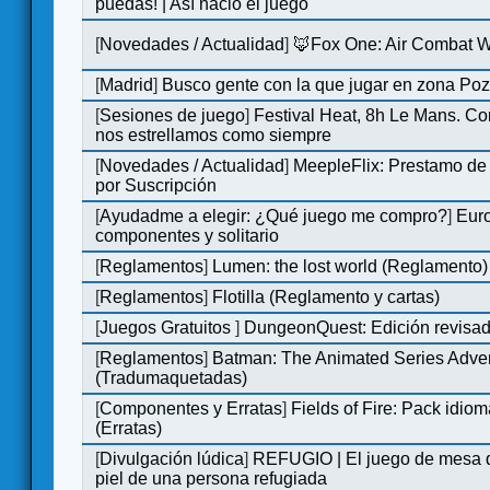
puedas! | Así nació el juego
[
Novedades / Actualidad
]
🦊Fox One: Air Combat 
[
Madrid
]
Busco gente con la que jugar en zona Po
[
Sesiones de juego
]
Festival Heat, 8h Le Mans. C
nos estrellamos como siempre
[
Novedades / Actualidad
]
MeepleFlix: Prestamo de
por Suscripción
[
Ayudadme a elegir: ¿Qué juego me compro?
]
Eur
componentes y solitario
[
Reglamentos
]
Lumen: the lost world (Reglamento)
[
Reglamentos
]
Flotilla (Reglamento y cartas)
[
Juegos Gratuitos
]
DungeonQuest: Edición revisad
[
Reglamentos
]
Batman: The Animated Series Adve
(Tradumaquetadas)
[
Componentes y Erratas
]
Fields of Fire: Pack id
(Erratas)
[
Divulgación lúdica
]
REFUGIO | El juego de mesa q
piel de una persona refugiada