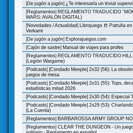
[
De jugón a jugón
]
¿Te interesaría un trivial super
[
Reglamentos
]
REGLAMENTO TRADUCIDO "MOH
WARS: AVALON DIGITAL)
[
Novedades / Actualidad
]
Librojuego 📒 Patrulla en
Verkami
[
De jugón a jugón
]
Explorajuegos.com
[
Cajón de sastre
]
Manual de viajes para profes
[
Reglamentos
]
REGLAMENTO TRADUCIDO HILL
(Legión Wargame)
[
Podcasts
]
[Condado Meeple] 2x32 (56): La obsole
juegos de mesa
[
Podcasts
]
[Condado Meeple] 2x31 (55): Tops, dec
estadísticas mitad 2026
[
Podcasts
]
[Condado Meeple] 2x30 (54): Especial
[
Podcasts
]
[Condado Meeple] 2x29 (53): Charlando
(La Cuenta)
[
Reglamentos
]
BARBAROSSA ARMY GROUP NO
[
Reglamentos
]
CLEAR THE DUNGEON - Un juego 
solitario - Reglamento en español