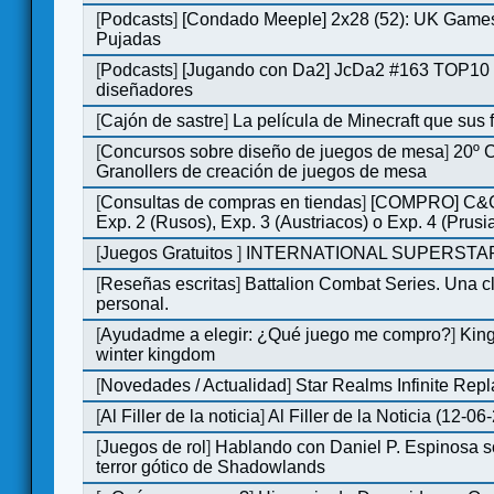
[
Podcasts
]
[Condado Meeple] 2x28 (52): UK Games
Pujadas
[
Podcasts
]
[Jugando con Da2] JcDa2 #163 TOP10 
diseñadores
[
Cajón de sastre
]
La película de Minecraft que sus 
[
Concursos sobre diseño de juegos de mesa
]
20º 
Granollers de creación de juegos de mesa
[
Consultas de compras en tiendas
]
[COMPRO] C&C
Exp. 2 (Rusos), Exp. 3 (Austriacos) o Exp. 4 (Prusi
[
Juegos Gratuitos
]
INTERNATIONAL SUPERSTAR
[
Reseñas escritas
]
Battalion Combat Series. Una cl
personal.
[
Ayudadme a elegir: ¿Qué juego me compro?
]
King
winter kingdom
[
Novedades / Actualidad
]
Star Realms Infinite Repl
[
Al Filler de la noticia
]
Al Filler de la Noticia (12-06
[
Juegos de rol
]
Hablando con Daniel P. Espinosa s
terror gótico de Shadowlands