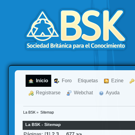
  Inicio
  Foro
Etiquetas
  Ezine
  Registrarse
  Webchat
  Ayuda
La BSK
»
Sitemap
La BSK - Sitemap
Páginas: [
1
]
2
3
...
677
>>