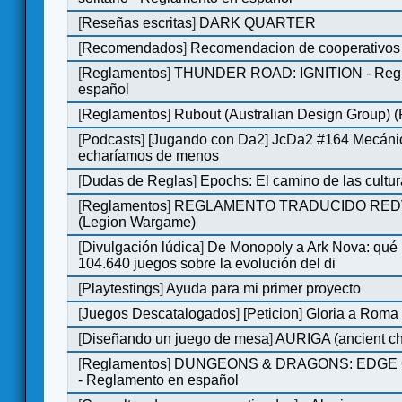
[
Reseñas escritas
]
DARK QUARTER
[
Recomendados
]
Recomendacion de cooperativos 
[
Reglamentos
]
THUNDER ROAD: IGNITION - Regl
español
[
Reglamentos
]
Rubout (Australian Design Group) 
[
Podcasts
]
[Jugando con Da2] JcDa2 #164 Mecáni
echaríamos de menos
[
Dudas de Reglas
]
Epochs: El camino de las cultu
[
Reglamentos
]
REGLAMENTO TRADUCIDO RED
(Legion Wargame)
[
Divulgación lúdica
]
De Monopoly a Ark Nova: qué
104.640 juegos sobre la evolución del di
[
Playtestings
]
Ayuda para mi primer proyecto
[
Juegos Descatalogados
]
[Peticion] Gloria a Roma
[
Diseñando un juego de mesa
]
AURIGA (ancient cha
[
Reglamentos
]
DUNGEONS & DRAGONS: EDGE 
- Reglamento en español