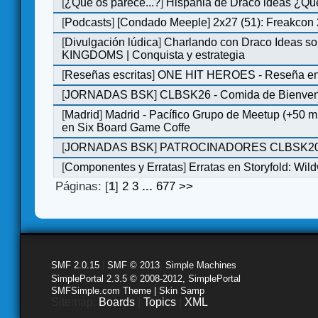
[
¿Qué os parece...?
]
Hispania de Draco ideas ¿Qu
[
Podcasts
]
[Condado Meeple] 2x27 (51): Freakcon
[
Divulgación lúdica
]
Charlando con Draco Ideas s
KINGDOMS | Conquista y estrategia
[
Reseñas escritas
]
ONE HIT HEROES - Reseña en 
[
JORNADAS BSK
]
CLBSK26 - Comida de Bienve
[
Madrid
]
Madrid - Pacífico Grupo de Meetup (+50 
en Six Board Game Coffe
[
JORNADAS BSK
]
PATROCINADORES CLBSK2
[
Componentes y Erratas
]
Erratas en Storyfold: Wi
Páginas: [
1
]
2
3
...
677
>>
SMF 2.0.15
|
SMF © 2013
,
Simple Machines
SimplePortal 2.3.5 © 2008-2012, SimplePortal
SMFSimple.com Theme | Skin Samp
Sitemap:
Boards
|
Topics
|
XML