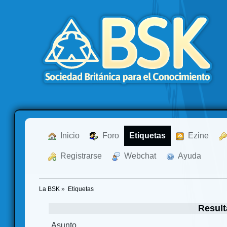
  Inicio
  Foro
Etiquetas
  Ezine
  Registrarse
  Webchat
  Ayuda
La BSK
»
Etiquetas
Result
Asunto