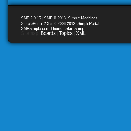
SMF 2.0.15
|
SMF © 2013
,
Simple Machines
SimplePortal 2.3.5 © 2008-2012, SimplePortal
SMFSimple.com Theme | Skin Samp
Sitemap:
Boards
|
Topics
|
XML