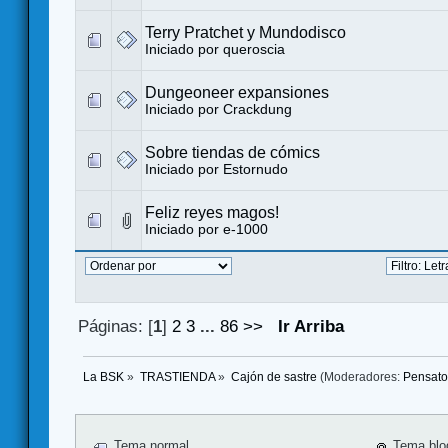
Terry Pratchet y Mundodisco
Iniciado por
queroscia
Dungeoneer expansiones
Iniciado por
Crackdung
Sobre tiendas de cómics
Iniciado por
Estornudo
Feliz reyes magos!
Iniciado por
e-1000
Páginas: [
1
]
2
3
...
86
>>
Ir Arriba
La BSK
»
TRASTIENDA
»
Cajón de sastre
(Moderadores:
Pensato
Tema normal
Tema blo