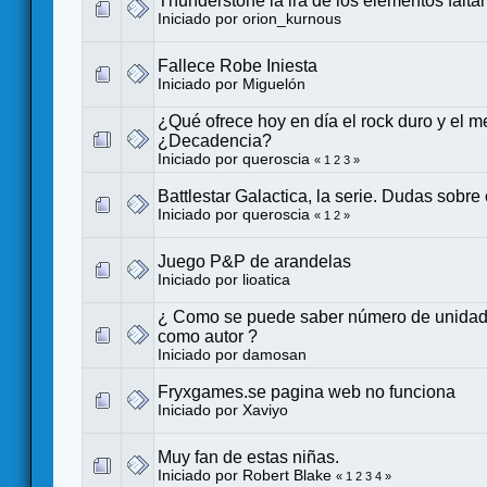
Thunderstone la ira de los elementos falta
Iniciado por
orion_kurnous
Fallece Robe Iniesta
Iniciado por
Miguelón
¿Qué ofrece hoy en día el rock duro y el m
¿Decadencia?
Iniciado por
queroscia
«
1
2
3
»
Battlestar Galactica, la serie. Dudas sobre
Iniciado por
queroscia
«
1
2
»
Juego P&P de arandelas
Iniciado por
lioatica
¿ Como se puede saber número de unidad
como autor ?
Iniciado por
damosan
Fryxgames.se pagina web no funciona
Iniciado por
Xaviyo
Muy fan de estas niñas.
Iniciado por
Robert Blake
«
1
2
3
4
»