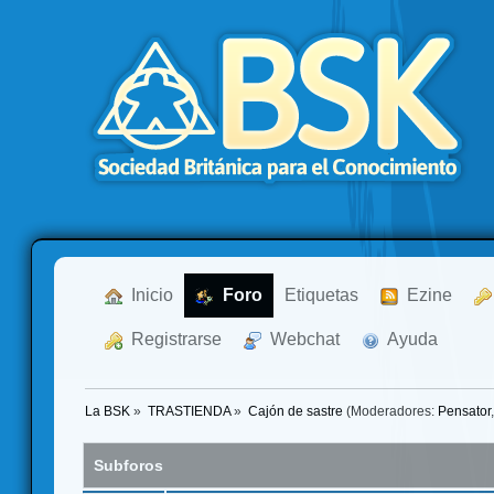
  Inicio
  Foro
Etiquetas
  Ezine
  Registrarse
  Webchat
  Ayuda
La BSK
»
TRASTIENDA
»
Cajón de sastre
(Moderadores:
Pensator
Subforos