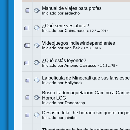
Manual de viajes para profes
Iniciado por
ardacho
¿Qué serie ves ahora?
Iniciado por
Caimanaco
«
1
2
3
...
204
»
Videojuegos Indies/Independientes
Iniciado por
Von Bek
«
1
2
3
...
61
»
¿Qué estás leyendo?
Iniciado por
Antonio Carrasco
«
1
2
3
...
78
»
La película de Minecraft que sus fans espe
Iniciado por
Hollyhock
Busco tradumaquetacion Camino a Carco
Horror LCG
Iniciado por
Dandaresp
Desastre total: he borrado sin querer mi pe
Iniciado por
jainibe