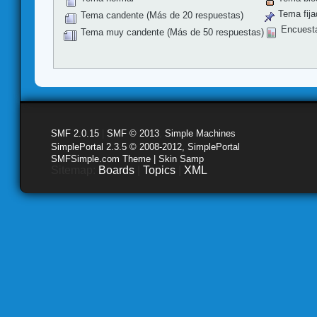
Tema fija
Tema candente (Más de 20 respuestas)
Encuest
Tema muy candente (Más de 50 respuestas)
SMF 2.0.15
|
SMF © 2013
,
Simple Machines
SimplePortal 2.3.5 © 2008-2012, SimplePortal
SMFSimple.com Theme | Skin Samp
Sitemap:
Boards
|
Topics
|
XML