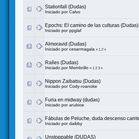
Stationfall (Dudas)
Iniciado por
Calvo
Epochs: El camino de las culturas (Dudas)
Iniciado por
ppglaf
Almoravid (Dudas)
Iniciado por
cesarmagala
«
1
2
»
Raíles (Dudas)
Iniciado por
Membrillo
«
1
2
3
»
Nippon Zaibatsu (Dudas)
Iniciado por
Cody-roanoke
Furia en midway (dudas)
Iniciado por
arubioe
Fábulas de Peluche, duda descenso carrit
Iniciado por
daibby
Unstoppable (DUDAS)