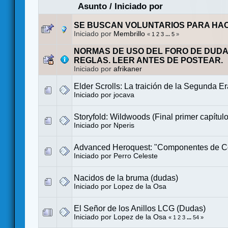
Asunto
/
Iniciado por
SE BUSCAN VOLUNTARIOS PARA HA
Iniciado por
Membrillo
«
1
2
3
...
5
»
NORMAS DE USO DEL FORO DE DUDA
REGLAS. LEER ANTES DE POSTEAR.
Iniciado por
afrikaner
Elder Scrolls: La traición de la Segunda E
Iniciado por
jocava
Storyfold: Wildwoods (Final primer capítulo
Iniciado por
Nperis
Advanced Heroquest: "Componentes de C
Iniciado por
Perro Celeste
Nacidos de la bruma (dudas)
Iniciado por
Lopez de la Osa
El Señor de los Anillos LCG (Dudas)
Iniciado por
Lopez de la Osa
«
1
2
3
...
54
»