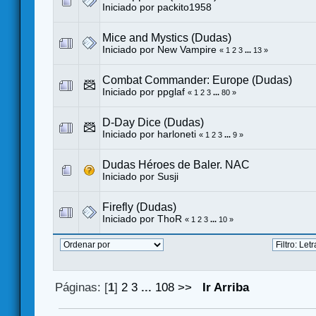
Iniciado por
packito1958
Mice and Mystics (Dudas)
Iniciado por
New Vampire
«
1
2
3
...
13
»
Combat Commander: Europe (Dudas)
Iniciado por
ppglaf
«
1
2
3
...
80
»
D-Day Dice (Dudas)
Iniciado por harloneti
«
1
2
3
...
9
»
Dudas Héroes de Baler. NAC
Iniciado por
Susji
Firefly (Dudas)
Iniciado por
ThoR
«
1
2
3
...
10
»
Páginas: [
1
]
2
3
...
108
>>
Ir Arriba