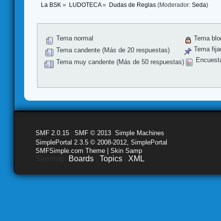
La BSK
»
LUDOTECA
»
Dudas de Reglas
(Moderador:
Seda
)
Tema normal
Tema blo
Tema fija
Tema candente (Más de 20 respuestas)
Encuest
Tema muy candente (Más de 50 respuestas)
SMF 2.0.15
|
SMF © 2013
,
Simple Machines
SimplePortal 2.3.5 © 2008-2012, SimplePortal
SMFSimple.com Theme | Skin Samp
Sitemap:
Boards
|
Topics
|
XML