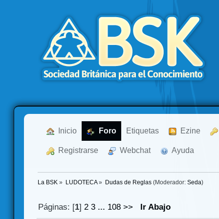
  Inicio
  Foro
Etiquetas
  Ezine
  Registrarse
  Webchat
  Ayuda
La BSK
»
LUDOTECA
»
Dudas de Reglas
(Moderador:
Seda
)
Páginas: [
1
]
2
3
...
108
>>
Ir Abajo