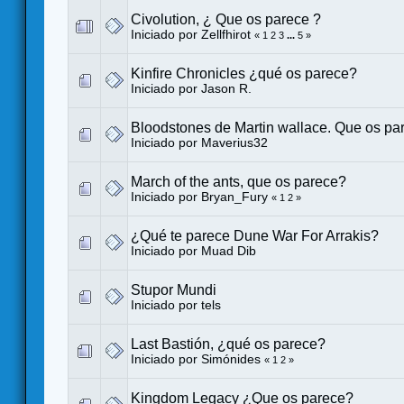
Civolution, ¿ Que os parece ?
Iniciado por
Zellfhirot
«
1
2
3
...
5
»
Kinfire Chronicles ¿qué os parece?
Iniciado por
Jason R.
Bloodstones de Martin wallace. Que os pa
Iniciado por
Maverius32
March of the ants, que os parece?
Iniciado por
Bryan_Fury
«
1
2
»
¿Qué te parece Dune War For Arrakis?
Iniciado por
Muad Dib
Stupor Mundi
Iniciado por
tels
Last Bastión, ¿qué os parece?
Iniciado por
Simónides
«
1
2
»
Kingdom Legacy ¿Que os parece?