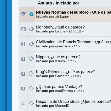
Asunto
/
Iniciado por
Nuevas Normas del subforo ¿Qué os p
Iniciado por
afrikaner
Monopoly, ¿qué os parece?
Iniciado por
Betote
«
1
2
3
...
26
»
Civilization, de Francis Tresham, ¿qué os
Iniciado por
queroscia
«
1
2
»
Nippon, ¿qué os parece?
Iniciado por
Ksuco
«
1
2
3
»
King's Dilemma, ¿qué os parece?
Iniciado por
Galcerán
«
1
2
3
»
¿Qué os parece Vantage?
Iniciado por
madDormo
«
1
2
3
»
Hispania de Draco ideas ¿Que os parece?
Iniciado por
ManuelK