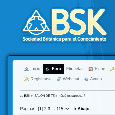
  Inicio
  Foro
Etiquetas
  Ezine
  Registrarse
  Webchat
  Ayuda
La BSK
»
SALÓN DE TE
»
¿Qué os parece...?
Páginas: [
1
]
2
3
...
115
>>
Ir Abajo