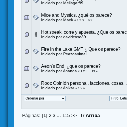
Iniciado por
Mellagar89
Mice and Mystics, ¿qué os parece?
Iniciado por
Maek
«
1
2
3
...
6
»
Hot streak, corre y apuesta. ¿Que os pare
Iniciado por
davidcaso89
Fire in the Lake GMT ¿ Que os parece?
Iniciado por
Peazoanimal
Aeon's End, ¿qué os parece?
Iniciado por
Ananda
«
1
2
3
...
19
»
Root; Opinión personal, facciones, cosas...
Iniciado por
Ahikar
«
1
2
»
Páginas: [
1
]
2
3
...
115
>>
Ir Arriba