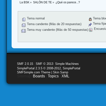
La BSK
»
SALÓN DE TE
»
¿Qué os parece...?
Tema normal
Tema blo
Tema fija
Tema candente (Más de 20 respuestas)
Encuest
Tema muy candente (Más de 50 respuestas)
SMF 2.0.15
|
SMF © 2013
,
Simple Machines
SimplePortal 2.3.5 © 2008-2012, SimplePortal
SMFSimple.com Theme | Skin Samp
Sitemap:
Boards
|
Topics
|
XML