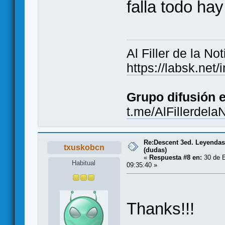
falla todo hay
Al Filler de la Not
https://labsk.ne
Grupo difusión 
t.me/AlFillerdela
Re:Descent 3ed. Leyendas 
txuskobcn
(dudas)
«
Respuesta #8 en:
30 de E
Habitual
09:35:40 »
Thanks!!!