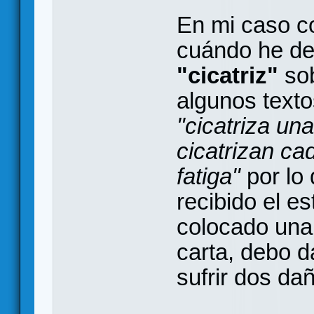
En mi caso c
cuándo he de 
"cicatriz"
sob
algunos text
"cicatriza una
cicatrizan ca
fatiga"
por lo
recibido el es
colocado una 
carta, debo da
sufrir dos dañ