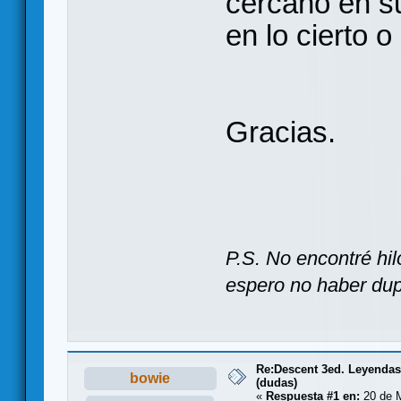
cercano en s
en lo cierto 
Gracias.
P.S. No encontré hil
espero no haber dupl
Re:Descent 3ed. Leyendas 
bowie
(dudas)
«
Respuesta #1 en:
20 de M