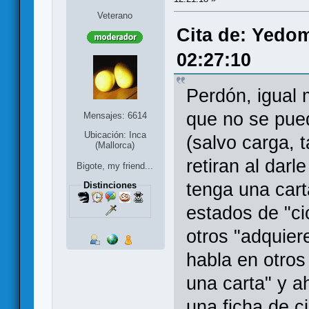
Veterano
Cita de: Yedom
02:27:10
Perdón, igual 
que no se pued
Mensajes: 6614
Ubicación: Inca
(salvo carga, 
(Mallorca)
retiran al darl
Bigote, my friend...
tenga una cart
Distinciones
estados de "ci
otros "adquier
habla en otros
una carta" y ah
una ficha de ci