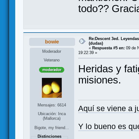
todo?? Gracia
Re:Descent 3ed. Leyendas 
bowie
(dudas)
«
Respuesta #5 en:
09 de N
Moderador
19:22:39 »
Veterano
Heridas y fat
misiones.
Mensajes: 6614
Aquí se viene a j
Ubicación: Inca
(Mallorca)
Y lo bueno es qu
Bigote, my friend...
Distinciones