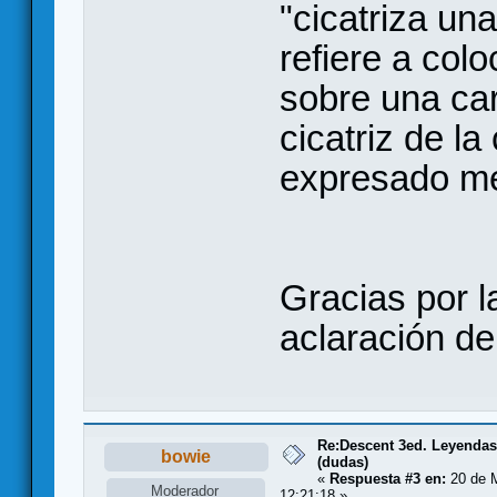
"cicatriza una
refiere a colo
sobre una cart
cicatriz de l
expresado me
Gracias por l
aclaración de
Re:Descent 3ed. Leyendas 
bowie
(dudas)
«
Respuesta #3 en:
20 de M
Moderador
12:21:18 »