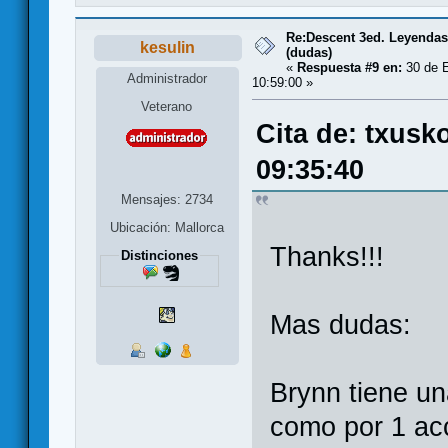
Re:Descent 3ed. Leyendas 
kesulin
(dudas)
«
Respuesta #9 en:
30 de E
Administrador
10:59:00 »
Veterano
Cita de: txusk
09:35:40
Mensajes: 2734
Ubicación: Mallorca
Thanks!!!
Distinciones
Mas dudas:
Brynn tiene una
como por 1 acc