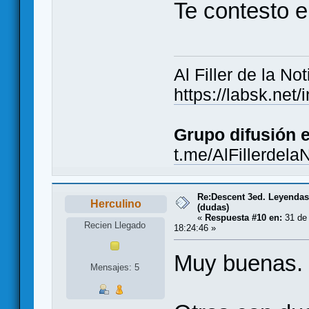
Te contesto en
Al Filler de la Not
https://labsk.ne
Grupo difusión 
t.me/AlFillerdela
Re:Descent 3ed. Leyendas 
Herculino
(dudas)
«
Respuesta #10 en:
31 de 
Recien Llegado
18:24:46 »
Muy buenas.
Mensajes: 5