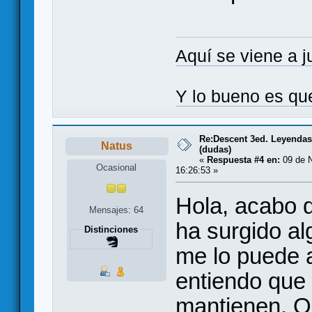
Aquí se viene a j
Y lo bueno es qu
Re:Descent 3ed. Leyendas 
Natus
(dudas)
«
Respuesta #4 en:
09 de N
Ocasional
16:26:53 »
Hola, acabo 
Mensajes: 64
ha surgido al
Distinciones
me lo puede a
entiendo que l
mantienen. O 