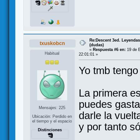
Re:Descent 3ed. Leyendas 
txuskobcn
(dudas)
«
Respuesta #6 en:
19 de E
Habitual
22:01:01 »
Yo tmb tengo
La primera es
puedes gastar
Mensajes: 225
darle la vuel
Ubicación: Perdido en
el tiempo y el espacio
y por tanto s
Distinciones