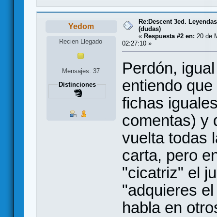
Re:Descent 3ed. Leyendas 
Yedom
(dudas)
«
Respuesta #2 en:
20 de M
Recien Llegado
02:27:10 »
Perdón, igual
Mensajes: 37
entiendo que
Distinciones
fichas iguale
comentas) y q
vuelta todas 
carta, pero e
"cicatriz" el
"adquieres el
habla en otro