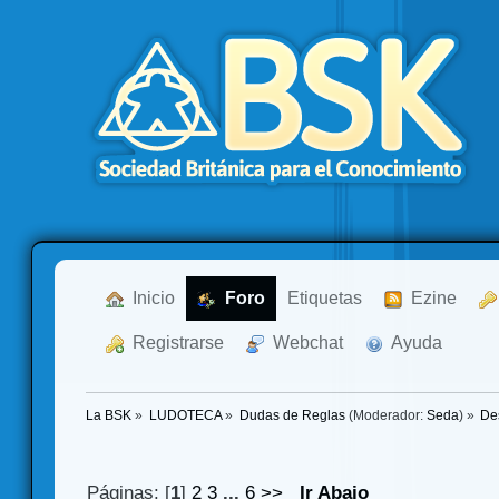
  Inicio
  Foro
Etiquetas
  Ezine
  Registrarse
  Webchat
  Ayuda
La BSK
»
LUDOTECA
»
Dudas de Reglas
(Moderador:
Seda
) »
De
Páginas: [
1
]
2
3
...
6
>>
Ir Abajo