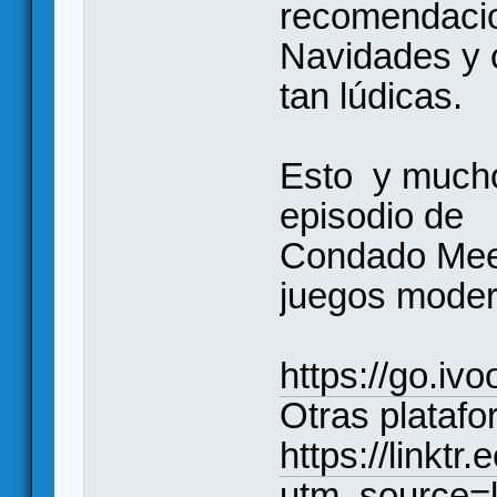
recomendacio
Navidades y 
tan lúdicas.
Esto y much
episodio de
Condado Meep
juegos moder
https://go.iv
Otras plataf
https://linkt
utm_source=l