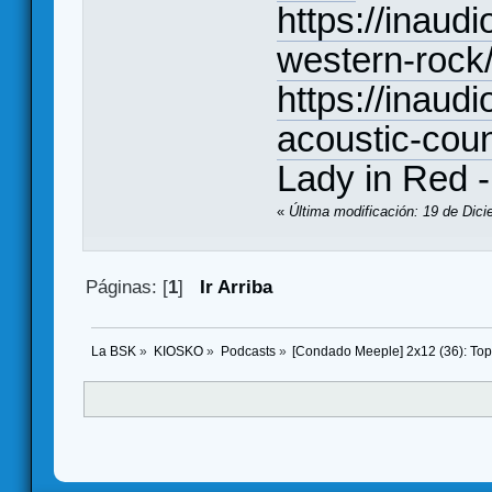
https://inaud
western-rock
https://inaudi
acoustic-coun
Lady in Red -
«
Última modificación: 19 de Dic
Páginas: [
1
]
Ir Arriba
La BSK
»
KIOSKO
»
Podcasts
»
[Condado Meeple] 2x12 (36): Top