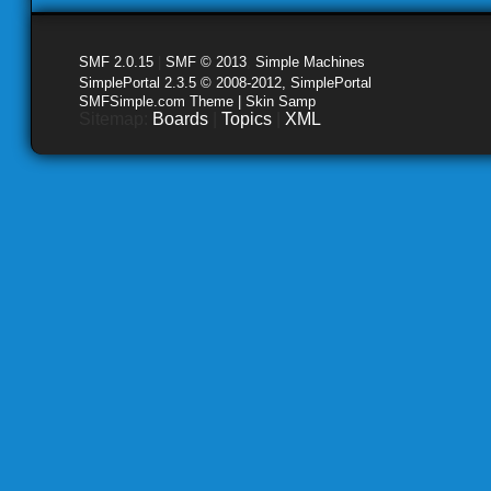
SMF 2.0.15
|
SMF © 2013
,
Simple Machines
SimplePortal 2.3.5 © 2008-2012, SimplePortal
SMFSimple.com Theme | Skin Samp
Sitemap:
Boards
|
Topics
|
XML