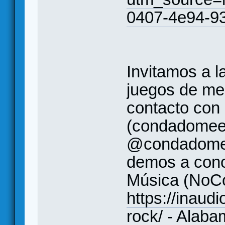
0407-4e94-9
Invitamos a l
juegos de me
contacto con
(condadomee
@condadomee
demos a conoc
Música (NoCo
https://inaudi
rock/
- Alaba