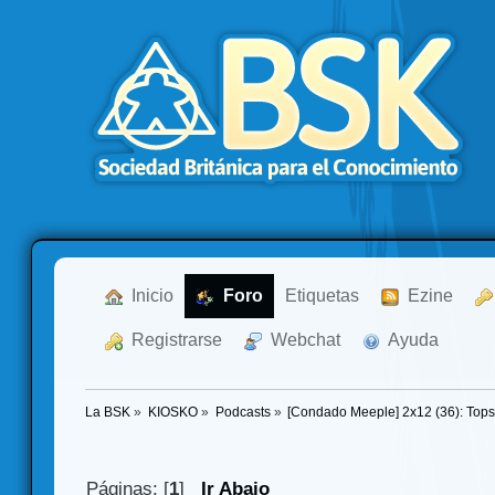
  Inicio
  Foro
Etiquetas
  Ezine
  Registrarse
  Webchat
  Ayuda
La BSK
»
KIOSKO
»
Podcasts
»
[Condado Meeple] 2x12 (36): Tops
Páginas: [
1
]
Ir Abajo