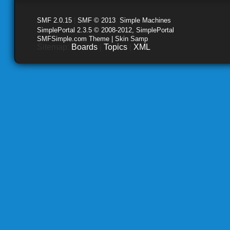
SMF 2.0.15
|
SMF © 2013
,
Simple Machines
SimplePortal 2.3.5 © 2008-2012, SimplePortal
SMFSimple.com Theme | Skin Samp
Sitemap:
Boards
|
Topics
|
XML