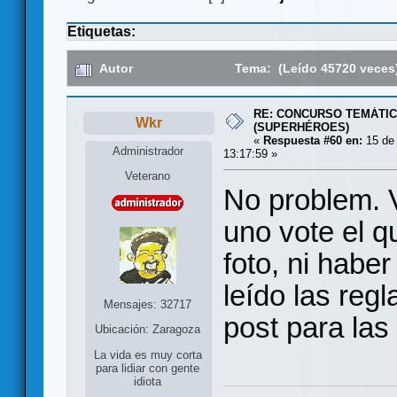
Etiquetas:
Autor
Tema: (Leído 45720 veces
RE: CONCURSO TEMÁTIC
Wkr
(SUPERHÉROES)
«
Respuesta #60 en:
15 de 
Administrador
13:17:59 »
Veterano
No problem. 
uno vote el q
foto, ni habe
leído las regl
Mensajes: 32717
post para las
Ubicación: Zaragoza
La vida es muy corta
para lidiar con gente
idiota