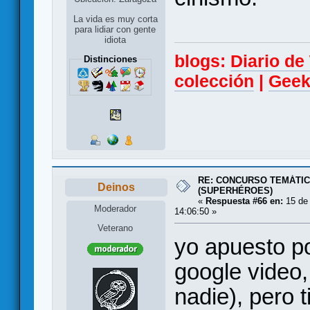
La vida es muy corta
para lidiar con gente
idiota
blogs:
Diario d
Distinciones
colección
|
Geek
RE: CONCURSO TEMÁTIC
Deinos
(SUPERHÉROES)
«
Respuesta #66 en:
15 de 
Moderador
14:06:50 »
Veterano
yo apuesto po
google video,
nadie), pero t