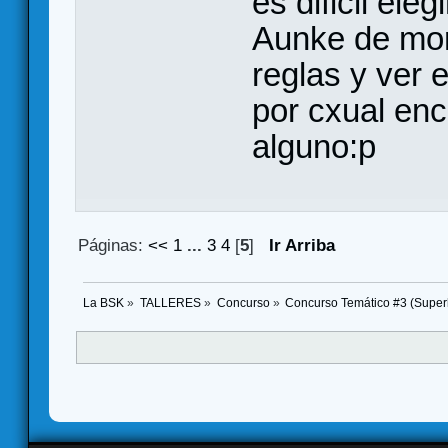
es dificil ele
Aunke de mom
reglas y ver 
por cxual enc
alguno:p
Páginas:
<<
1
...
3
4
[
5
]
Ir Arriba
La BSK
»
TALLERES
»
Concurso
»
Concurso Temático #3 (Super