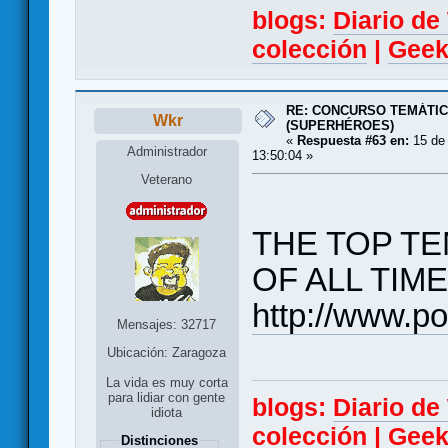
blogs:
Diario d
colección
|
Geek
RE: CONCURSO TEMÁTIC
Wkr
(SUPERHÉROES)
«
Respuesta #63 en:
15 de 
Administrador
13:50:04 »
Veterano
THE TOP T
OF ALL TIME
http://www.p
Mensajes: 32717
Ubicación: Zaragoza
La vida es muy corta
para lidiar con gente
blogs:
Diario d
idiota
colección
|
Geek
Distinciones