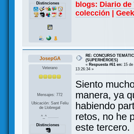
blogs:
Diario d
Distinciones
colección
|
Geek
RE: CONCURSO TEMÁTIC
JosepGA
(SUPERHÉROES)
«
Respuesta #61 en:
15 de 
Veterano
13:26:34 »
Siento mucho
manera, ya q
Mensajes: 772
habiendo part
Ubicación: Sant Feliu
de Llobregat
retos, no he 
^_^ .........
este tercero.
Distinciones