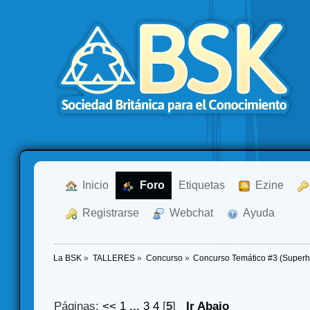
  Inicio
  Foro
Etiquetas
  Ezine
  Registrarse
  Webchat
  Ayuda
La BSK
»
TALLERES
»
Concurso
»
Concurso Temático #3 (Superh
Páginas:
<<
1
...
3
4
[
5
]
Ir Abajo