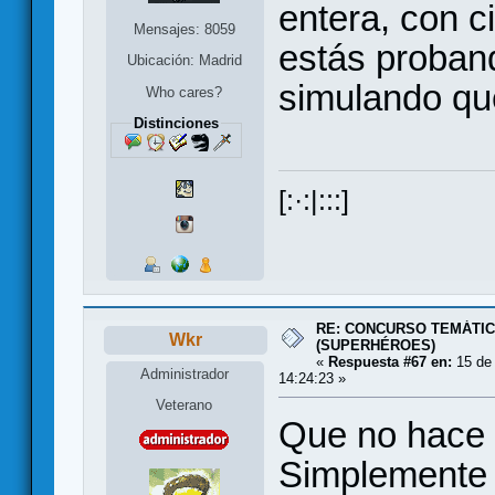
entera, con c
Mensajes: 8059
estás proban
Ubicación: Madrid
simulando que
Who cares?
Distinciones
[:·:|:::]
RE: CONCURSO TEMÁTIC
Wkr
(SUPERHÉROES)
«
Respuesta #67 en:
15 de 
Administrador
14:24:23 »
Veterano
Que no hace 
Simplemente s