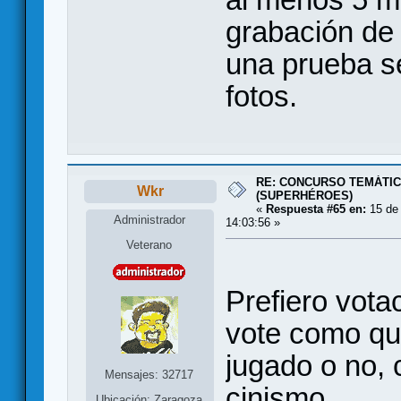
grabación de 
una prueba se
fotos.
RE: CONCURSO TEMÁTIC
Wkr
(SUPERHÉROES)
«
Respuesta #65 en:
15 de 
Administrador
14:03:56 »
Veterano
Prefiero vota
vote como qu
jugado o no,
Mensajes: 32717
cinismo.
Ubicación: Zaragoza