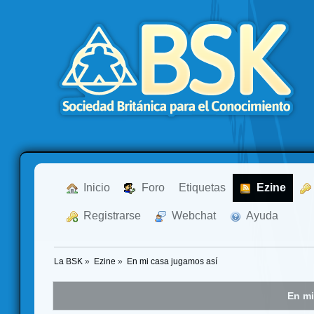
  Inicio
  Foro
Etiquetas
  Ezine
  Registrarse
  Webchat
  Ayuda
La BSK
»
Ezine
»
En mi casa jugamos así
En mi