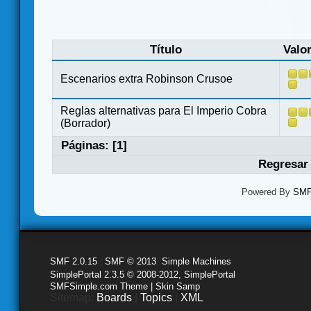
Título
Valo
Escenarios extra Robinson Crusoe
Reglas alternativas para El Imperio Cobra
(Borrador)
Páginas: [
1
]
Regresar 
Powered By
SMF 
SMF 2.0.15
|
SMF © 2013
,
Simple Machines
SimplePortal 2.3.5 © 2008-2012, SimplePortal
SMFSimple.com Theme | Skin Samp
Sitemap:
Boards
|
Topics
|
XML