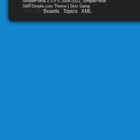
SimplePortal 2.3.5 © 2008-2012, SimplePortal
SMFSimple.com Theme | Skin Samp
Sitemap:
Boards
|
Topics
|
XML