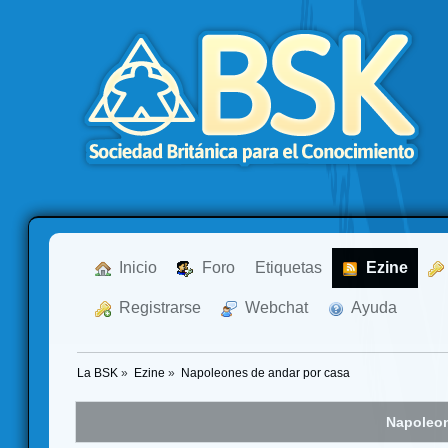
  Inicio
  Foro
Etiquetas
  Ezine
  Registrarse
  Webchat
  Ayuda
La BSK
»
Ezine
»
Napoleones de andar por casa
Napoleon