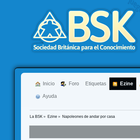
  Inicio
  Foro
Etiquetas
  Ezine
  Ayuda
La BSK
»
Ezine
»
Napoleones de andar por casa