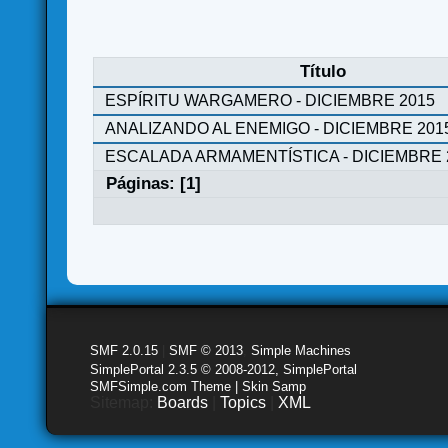
Título
ESPÍRITU WARGAMERO - DICIEMBRE 2015
ANALIZANDO AL ENEMIGO - DICIEMBRE 201
ESCALADA ARMAMENTÍSTICA - DICIEMBRE 
Páginas: [
1
]
SMF 2.0.15
|
SMF © 2013
,
Simple Machines
SimplePortal 2.3.5 © 2008-2012, SimplePortal
SMFSimple.com Theme | Skin Samp
Sitemap:
Boards
|
Topics
|
XML