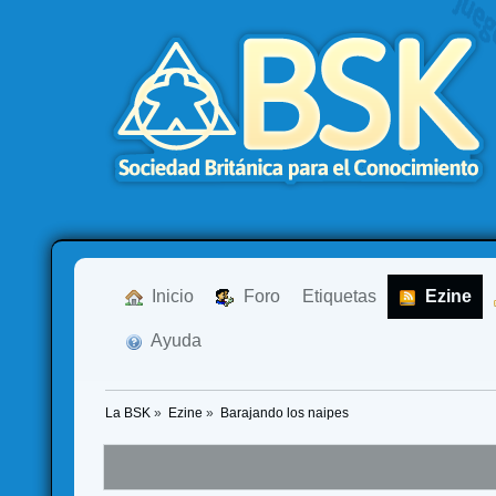
  Inicio
  Foro
Etiquetas
  Ezine
  Ayuda
La BSK
»
Ezine
»
Barajando los naipes