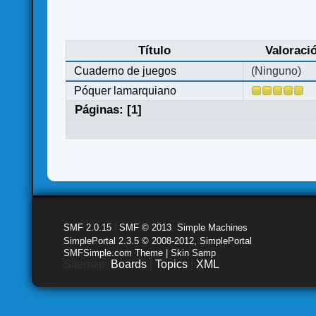
Título
Valoraci
Cuaderno de juegos
(Ninguno)
Póquer lamarquiano
Páginas: [
1
]
SMF 2.0.15
|
SMF © 2013
,
Simple Machines
SimplePortal 2.3.5 © 2008-2012, SimplePortal
SMFSimple.com Theme | Skin Samp
Sitemap:
Boards
|
Topics
|
XML