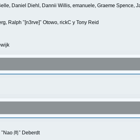
elle, Daniel Diehl, Dannii Willis, emanuele, Graeme Spence, 
g, Ralph "[n3rve]" Otowo, rickC y Tony Reid
wijk
s "Nao 尚" Deberdt