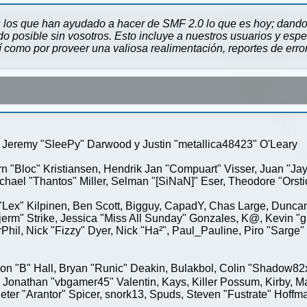
 los que han ayudado a hacer de SMF 2.0 lo que es hoy; dando 
 posible sin vosotros. Esto incluye a nuestros usuarios y espe
sí como por proveer una valiosa realimentación, reportes de erro
Jeremy "SleePy" Darwood y Justin "metallica48423" O'Leary
rn "Bloc" Kristiansen, Hendrik Jan "Compuart" Visser, Juan "J
ael "Thantos" Miller, Selman "[SiNaN]" Eser, Theodore "Orstio
 "Lex" Kilpinen, Ben Scott, Bigguy, CapadY, Chas Large, Duncan
rm" Strike, Jessica "Miss All Sunday" Gonzales, K@, Kevin "gre
MrPhil, Nick "Fizzy" Dyer, Nick "Ha²", Paul_Pauline, Piro "Sar
"B" Hall, Bryan "Runic" Deakin, Bulakbol, Colin "Shadow82x" 
 Jonathan "vbgamer45" Valentin, Kays, Killer Possum, Kirby,
eter "Arantor" Spicer, snork13, Spuds, Steven "Fustrate" Hoffm