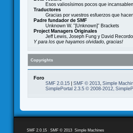
Esos valiosísimos pocos que incansableme
Traductores
Gracias por vuestros esfuerzos que hace
Padre fundador de SMF
Unknown W. "[Unknown]" Brackets
Project Managers Originales
Jeff Lewis, Joseph Fung y David Record
Y para los que hayamos olvidado, gracias!
Copyrights
Foro
SMF 2.0.15
|
SMF © 2013
,
Simple Machi
SimplePortal 2.3.5 © 2008-2012, SimpleP
SMF 2.0.15
|
SMF © 2013
,
Simple Machines