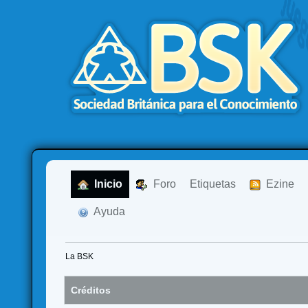
  Inicio
  Foro
Etiquetas
  Ezine
  Ayuda
La BSK
Créditos