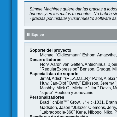
Simple Machines quiere dar las gracias a todos
buenos y en los malos momentos. No habría sido
- gracias por instalar y usar nuestro software a
El Equipo
Soporte del proyecto
Michael "Oldiesmann" Eshom, Amacythe, 
Desarrolladores
Norv, Aaron van Geffen, Antechinus, Bjoe
"RegularExpression" Benson, Grudge, Mich
Especialistas de soporte
JimM, Adish "(F.L.A.M.E.R)" Patel, Aleksi
Huw, Jan-Olof "Owdy" Eriksson, Jeremy "je
Mashby, Mick G., Michele "Illori" Davis, 
"sησω" Poulsen y xenovanis
Personalizadores
Brad "IchBin™" Grow, ディン1031, Brannon 
Gadsdon, Jason "JBlaze" Clemons, Jerry,
"Labradoodle-360" Kerle, Nibogo, Niko, P
Escritores de documentación