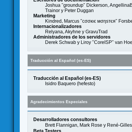
Joshua "groundup" Dickerson, AngellinaB
Trainor y Peter Duggan
Marketing
Kindred, Marcus "cσσкιє мσηѕтєя" Forsber
Internacionalizadores
Relyana, Akyhne y GravuTrad
Administradores de los servidores
Derek Schwab y Liroy "CoreISP" van Hoe
Traducción al Español (es-ES)
Traducción al Español (es-ES)
Isidro Baquero (
hefesto
)
Agradecimientos Especiales
Desarrolladores consultores
Brett Flannigan, Mark Rose y René-Gille
Beta Testers