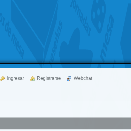
  Ingresar
  Registrarse
  Webchat