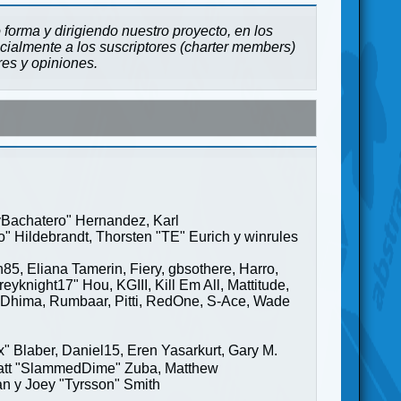
forma y dirigiendo nuestro proyecto, en los
cialmente a los suscriptores (charter members)
res y opiniones.
ayBachatero" Hernandez, Karl
" Hildebrandt, Thorsten "TE" Eurich y winrules
85, Eliana Tamerin, Fiery, gbsothere, Harro,
yknight17" Hou, KGIII, Kill Em All, Mattitude,
ge" Dhima, Rumbaar, Pitti, RedOne, S-Ace, Wade
Blaber, Daniel15, Eren Yasarkurt, Gary M.
 Matt "SlammedDime" Zuba, Matthew
an y Joey "Tyrsson" Smith