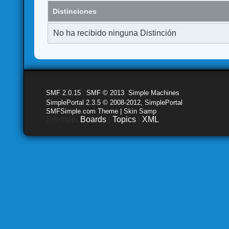
Distinciones
No ha recibido ninguna Distinción
SMF 2.0.15
|
SMF © 2013
,
Simple Machines
SimplePortal 2.3.5 © 2008-2012, SimplePortal
SMFSimple.com Theme | Skin Samp
Sitemap:
Boards
|
Topics
|
XML