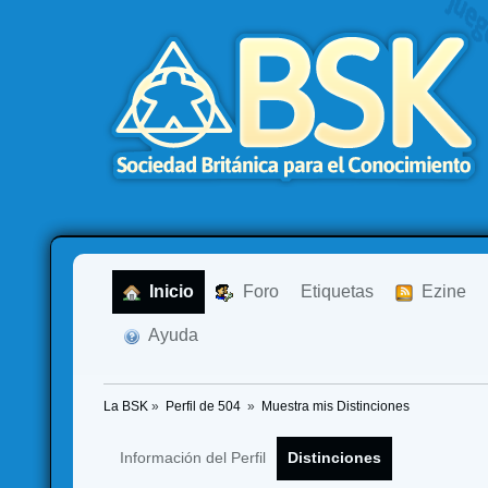
  Inicio
  Foro
Etiquetas
  Ezine
  Ayuda
La BSK
»
Perfil de 504 
»
Muestra mis Distinciones
Información del Perfil
Distinciones