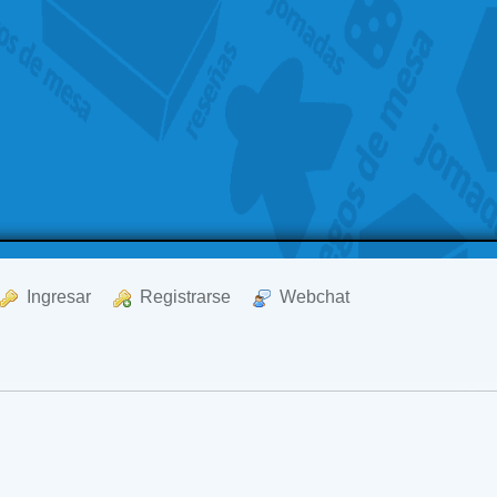
  Ingresar
  Registrarse
  Webchat