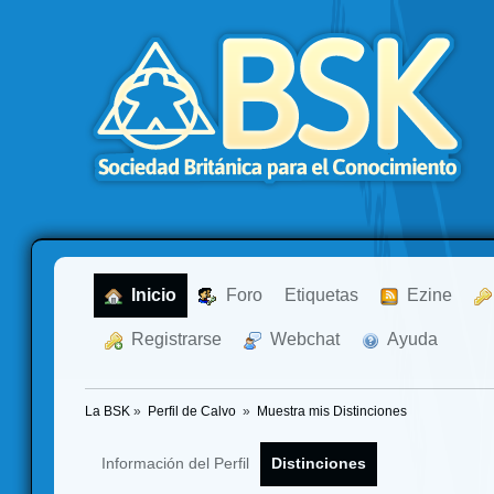
  Inicio
  Foro
Etiquetas
  Ezine
  Registrarse
  Webchat
  Ayuda
La BSK
»
Perfil de Calvo 
»
Muestra mis Distinciones
Información del Perfil
Distinciones