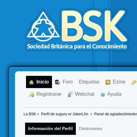
  Inicio
  Foro
Etiquetas
  Ezine
  Registrarse
  Webchat
  Ayuda
La BSK
»
Perfil de suguru or JokerLAn 
»
Panel de agradecimiento
Información del Perfil
Distinciones