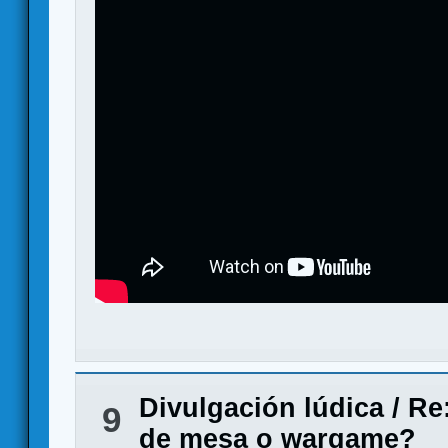
Divulgación lúdica
/
Re:
9
de mesa o wargame?