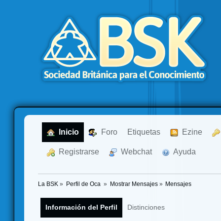
  Inicio
  Foro
Etiquetas
  Ezine
  Registrarse
  Webchat
  Ayuda
La BSK
»
Perfil de Oca 
»
Mostrar Mensajes
»
Mensajes
Información del Perfil
Distinciones