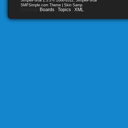
SimplePortal 2.3.5 © 2008-2012, SimplePortal
SMFSimple.com Theme | Skin Samp
Sitemap:
Boards
|
Topics
|
XML