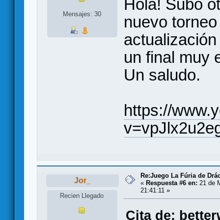
Hola! Subo ot
Mensajes: 30
nuevo torneo
actualización
un final muy
Un saludo.
https://www.
v=vpJlx2u2e
Re:Juego La Fúria de Drác
Jor_
«
Respuesta #6 en:
21 de 
21:41:11 »
Recien Llegado
Cita de: bette