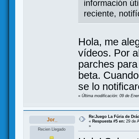
información út
reciente, noti
Hola, me aleg
vídeos. Por 
parches para 
beta. Cuando 
se lo notifica
«
Última modificación: 09 de Ene
Re:Juego La Fúria de Drác
Jor_
«
Respuesta #5 en:
29 de A
»
Recien Llegado