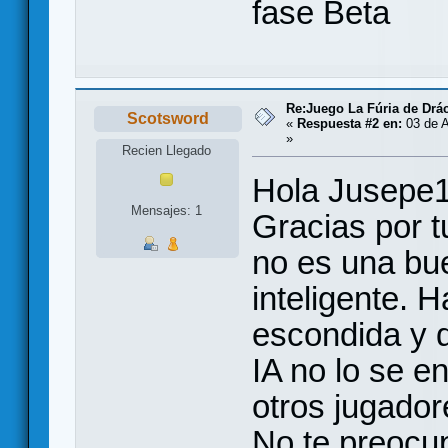
fase Beta
Re:Juego La Fúria de Drác
Scotsword
«
Respuesta #2 en:
03 de A
»
Recien Llegado
Hola Jusepe1
Mensajes: 1
Gracias por t
no es una bu
inteligente. 
escondida y d
IA no lo se e
otros jugado
No te preocup