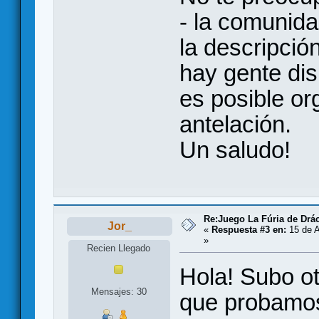
- la comunida
la descripción
hay gente dis
es posible or
antelación.
Un saludo!
Re:Juego La Fúria de Drác
Jor_
«
Respuesta #3 en:
15 de A
»
Recien Llegado
Hola! Subo ot
Mensajes: 30
que probamos