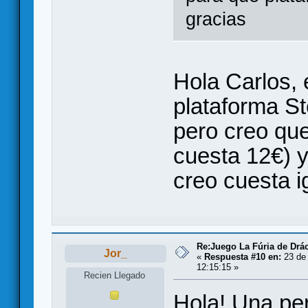
gracias
Hola Carlos, 
plataforma S
pero creo qu
cuesta 12€) 
creo cuesta i
Re:Juego La Fúria de Drác
Jor_
«
Respuesta #10 en:
23 de 
12:15:15 »
Recien Llegado
Hola! Una pe