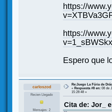
https://www.
v=XTBVa3G
https://www.
v=1_sBWSk
Espero que lo 
Re:Juego La Fúria de Drác
carloszod
«
Respuesta #8 en:
08 de J
15:28:48 »
Recien Llegado
Cita de: Jor_ 
Mensajes: 2