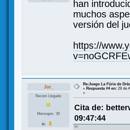
han introduci
muchos aspect
versión del j
https://www.
v=noGCRFE
Re:Juego La Fúria de Drác
Jor_
«
Respuesta #4 en:
29 de A
»
Recien Llegado
Cita de: bette
Mensajes: 30
09:47:44