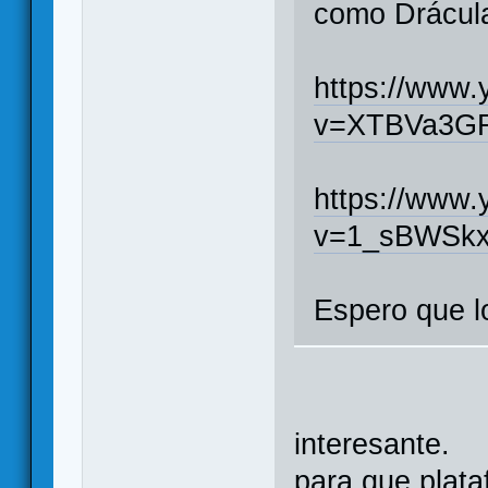
como Drácul
https://www
v=XTBVa3G
https://www
v=1_sBWSk
Espero que lo
interesante.
para que plat