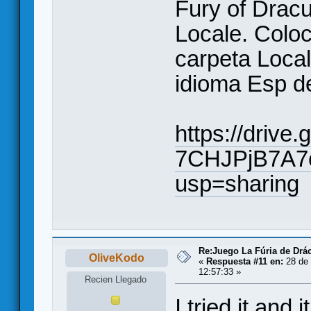
Fury of Drac
Locale. Coloc
carpeta Local
idioma Esp de
https://drive
7CHJPjB7A7
usp=sharing
Re:Juego La Fúria de Drác
OliveKodo
«
Respuesta #11 en:
28 de 
12:57:33 »
Recien Llegado
I tried it and i