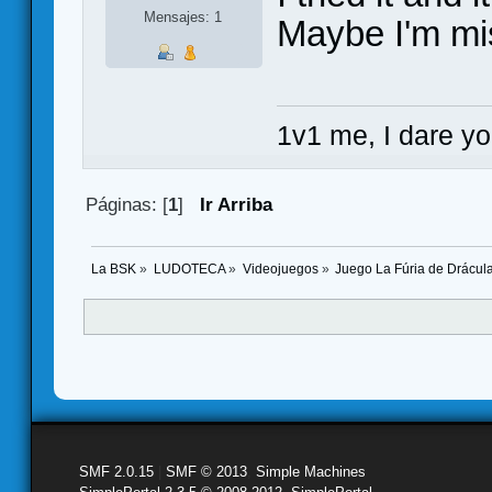
Mensajes: 1
Maybe I'm mi
1v1 me, I dare y
Páginas: [
1
]
Ir Arriba
La BSK
»
LUDOTECA
»
Videojuegos
»
Juego La Fúria de Drácula
SMF 2.0.15
|
SMF © 2013
,
Simple Machines