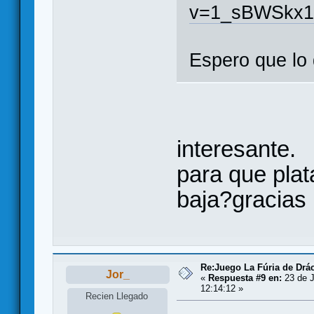
v=1_sBWSkx
Espero que lo d
interesante.
para que pla
baja?gracias
Re:Juego La Fúria de Drác
Jor_
«
Respuesta #9 en:
23 de J
12:14:12 »
Recien Llegado