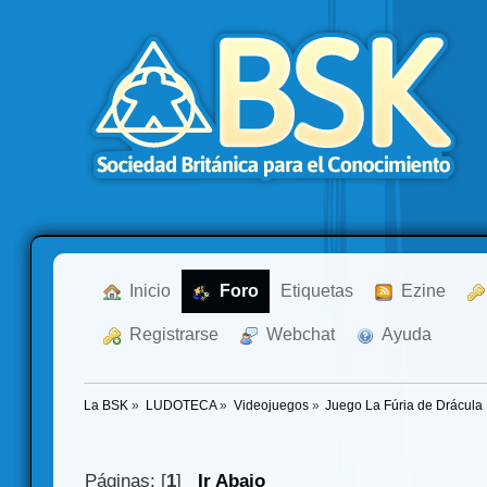
  Inicio
  Foro
Etiquetas
  Ezine
  Registrarse
  Webchat
  Ayuda
La BSK
»
LUDOTECA
»
Videojuegos
»
Juego La Fúria de Drácula 
Páginas: [
1
]
Ir Abajo