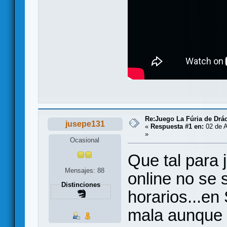
Re:Juego La Fúria de Drác
jusepe131
«
Respuesta #1 en:
02 de A
»
Ocasional
Que tal para 
Mensajes: 88
online no se 
Distinciones
horarios...e
mala aunque 