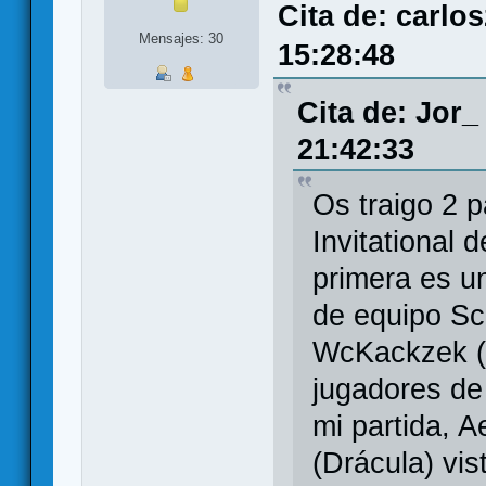
Cita de: carlo
Mensajes: 30
15:28:48
Cita de: Jor_
21:42:33
Os traigo 2 p
Invitational 
primera es u
de equipo Sc
WcKackzek (D
jugadores de
mi partida, 
(Drácula) vi