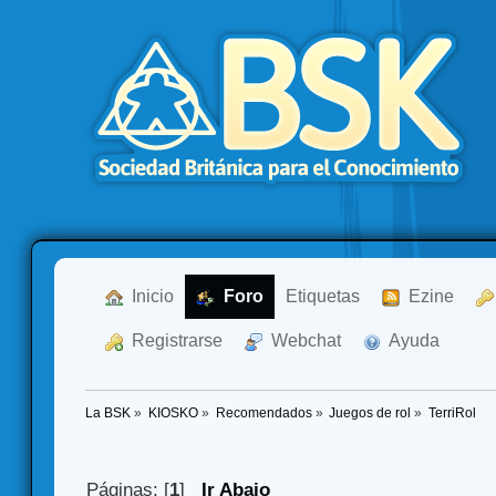
  Inicio
  Foro
Etiquetas
  Ezine
  Registrarse
  Webchat
  Ayuda
La BSK
»
KIOSKO
»
Recomendados
»
Juegos de rol
»
TerriRol 
Páginas: [
1
]
Ir Abajo