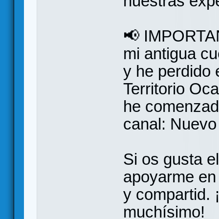
nuestras expe
📢 IMPORTAN
mi antigua c
y he perdido 
Territorio Oc
he comenzad
canal: Nuevo 
Si os gusta e
apoyarme en 
y compartid.
muchísimo!