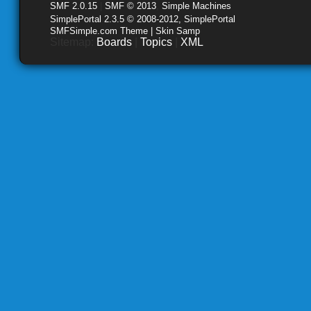
SMF 2.0.15
|
SMF © 2013
,
Simple Machines
SimplePortal 2.3.5 © 2008-2012, SimplePortal
SMFSimple.com Theme | Skin Samp
Sitemap:
Boards
|
Topics
|
XML