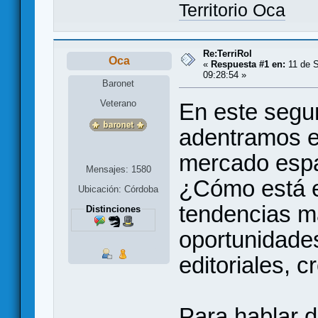
Territorio Oca
Re:TerriRol
Oca
«
Respuesta #1 en:
11 de S
09:28:54 »
Baronet
Veterano
En este segun
adentramos e
mercado españ
Mensajes: 1580
¿Cómo está 
Ubicación: Córdoba
tendencias m
Distinciones
oportunidade
editoriales, 
Para hablar d