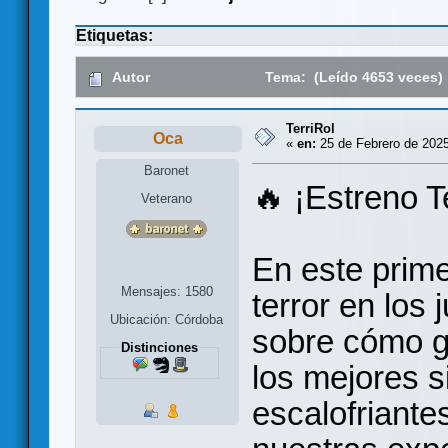
Etiquetas:
Autor
Tema: (Leído 4653 veces)
TerriRol
Oca
«
en:
25 de Febrero de 2025
Baronet
🔥 ¡Estreno T
Veterano
En este prime
Mensajes: 1580
terror en los
Ubicación: Córdoba
sobre cómo g
Distinciones
los mejores s
escalofriant