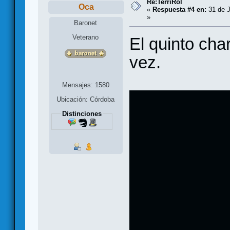
Re:TerriRol
Oca
«
Respuesta #4 en:
31 de J
»
Baronet
Veterano
El quinto cha
vez.
Mensajes: 1580
Ubicación: Córdoba
Distinciones