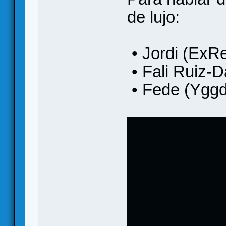
de lujo:
• Jordi (ExR
• Fali Ruiz-D
• Fede (Yggdr