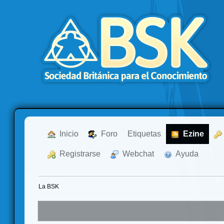
  Inicio
  Foro
Etiquetas
  Ezine
  Registrarse
  Webchat
  Ayuda
La BSK