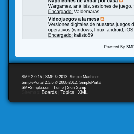
Napoleones de andar por casa
Wargames, análisis, sesiones de juego, 
Encargado:
Valdemaras
Videojuegos a la mesa
Versiones digitales de nuestros juegos d
operativos (windows, linux, android, iOS,
Encargado:
kalisto59
Powered By
SMF 
SMF 2.0.15
|
SMF © 2013
,
Simple Machines
SimplePortal 2.3.5 © 2008-2012, SimplePortal
SMFSimple.com Theme | Skin Samp
Sitemap:
Boards
|
Topics
|
XML