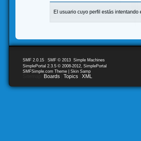
El usuario cuyo perfil estás intentando e
SMF 2.0.15
|
SMF © 2013
,
Simple Machines
SimplePortal 2.3.5 © 2008-2012, SimplePortal
SMFSimple.com Theme | Skin Samp
Sitemap:
Boards
|
Topics
|
XML