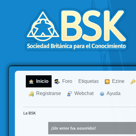
  Inicio
  Foro
Etiquetas
  Ezine
  Registrarse
  Webchat
  Ayuda
La BSK
¡Un error ha ocurrido!