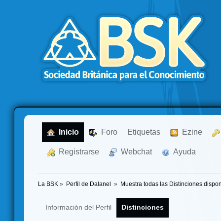
  Inicio
  Foro
Etiquetas
  Ezine
  Registrarse
  Webchat
  Ayuda
La BSK
»
Perfil de Dalanel 
»
Muestra todas las Distinciones dispon
Información del Perfil
Distinciones