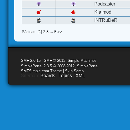
Podcaster
Kia mod
iNTRuDeR
Páginas: [
1
]
2
3
...
5
>>
SMF 2.0.15
|
SMF © 2013
,
Simple Machines
SimplePortal 2.3.5 © 2008-2012, SimplePortal
SMFSimple.com Theme | Skin Samp
Sitemap:
Boards
|
Topics
|
XML