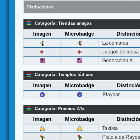
Distinciones
Categoría: Tiendas amigas
Imagen
Microbadge
Distinció
La comarca
Juegos de mesa
Generación X
Categoría: Templos lúdicos
Imagen
Microbadge
Distinció
Playbar
Categoría: Premios Wkr
Imagen
Microbadge
Distinció
Taxista
Pistola de Rayo