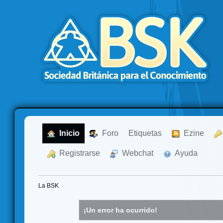
  Inicio
  Foro
Etiquetas
  Ezine
  Registrarse
  Webchat
  Ayuda
La BSK
¡Un error ha ocurrido!