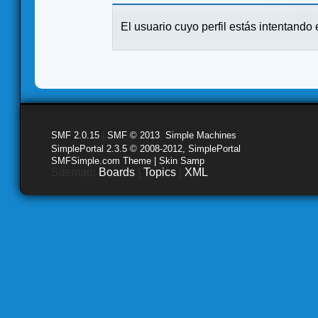
El usuario cuyo perfil estás intentando e
SMF 2.0.15
|
SMF © 2013
,
Simple Machines
SimplePortal 2.3.5 © 2008-2012, SimplePortal
SMFSimple.com Theme | Skin Samp
Sitemap:
Boards
|
Topics
|
XML