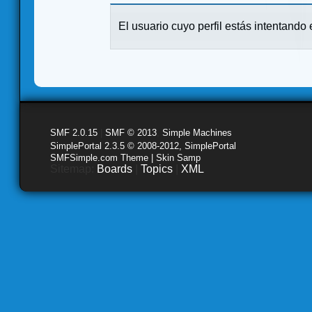
El usuario cuyo perfil estás intentando e
SMF 2.0.15
|
SMF © 2013
,
Simple Machines
SimplePortal 2.3.5 © 2008-2012, SimplePortal
SMFSimple.com Theme | Skin Samp
Sitemap:
Boards
|
Topics
|
XML