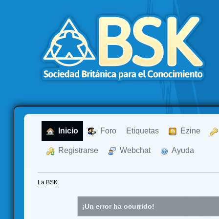
  Inicio
  Foro
Etiquetas
  Ezine
  Registrarse
  Webchat
  Ayuda
La BSK
¡Un error ha ocurrido!