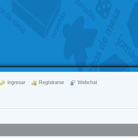
  Ingresar
  Registrarse
  Webchat