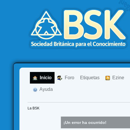
  Inicio
  Foro
Etiquetas
  Ezine
  Ayuda
La BSK
¡Un error ha ocurrido!