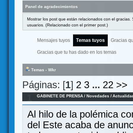
Panel de agradecimientos
Mostrar los post que están relacionados con el gracias.
usuarios. (Relacionado con el primer post.)
Mensajes tuyos
Temas tuyos
Gracias q
Gracias que tu has dado en los temas
Temas - Wkr
Páginas: [
1
]
2
3
...
22
>>
1
GABINETE DE PRENSA
/
Novedades / Actualida
Marca del Este pasa a ser CC BY-SA 4.0.
Al hilo de la polémica 
del Este acaba de anunci