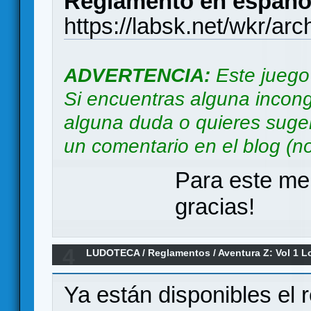
Reglamento en españo
https://labsk.net/wkr/ar
ADVERTENCIA:
Este juego
Si encuentras alguna incong
alguna duda o quieres suger
un comentario en el blog (no 
Para este me
gracias!
4
LUDOTECA
/
Reglamentos
/
Aventura Z: Vol 1 L
Ya están disponibles el 