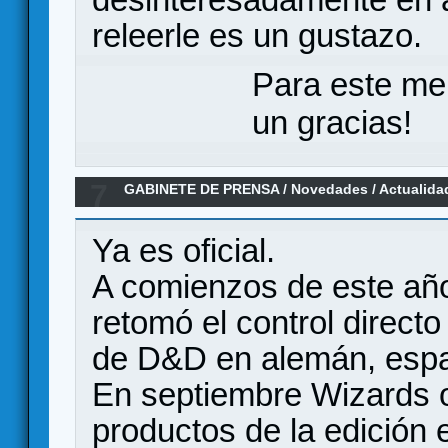
releerle es un gustazo.
Para este me
un gracias!
7
GABINETE DE PRENSA
/
Novedades / Actualida
en español por Wizards of the Coast
Ya es oficial.
A comienzos de este año
retomó el control directo
de D&D en alemán, españ
En septiembre Wizards o
productos de la edición