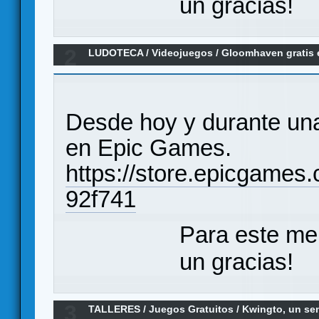
un gracias!
2
LUDOTECA
/
Videojuegos
/
Gloomhaven gratis
Desde hoy y durante un
en Epic Games.
https://store.epicgame
92f741
Para este me
un gracias!
3
TALLERES
/
Juegos Gratuitos
/
Kwingto, un se