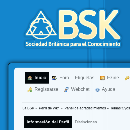
  Inicio
  Foro
Etiquetas
  Ezine
  Registrarse
  Webchat
  Ayuda
La BSK
»
Perfil de Wkr 
»
Panel de agradecimientos
»
Temas tuyo
Información del Perfil
Distinciones