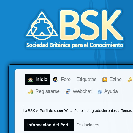
  Inicio
  Foro
Etiquetas
  Ezine
  Registrarse
  Webchat
  Ayuda
La BSK
»
Perfil de superDC 
»
Panel de agradecimientos
»
Temas 
Información del Perfil
Distinciones