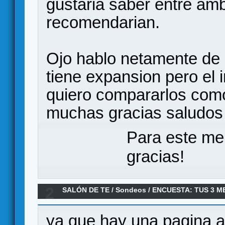
gustaria saber entre am
recomendarian.
Ojo hablo netamente de 
tiene expansion pero el i
quiero compararlos com
muchas gracias saludos
Para este me
gracias!
2
SALÓN DE TE
/
Sondeos
/
ENCUESTA: TUS 3 
NUMERO DE JUGADORES
ya que hay una pagina a