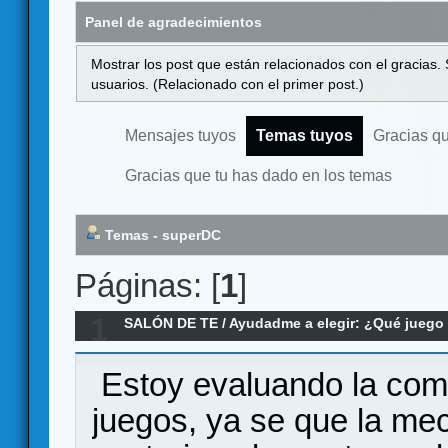
Panel de agradecimientos
Mostrar los post que están relacionados con el gracias.
usuarios. (Relacionado con el primer post.)
Mensajes tuyos
Temas tuyos
Gracias q
Gracias que tu has dado en los temas
Temas - superDC
Páginas: [
1
]
1
SALÓN DE TE
/
Ayudadme a elegir: ¿Qué jueg
Star Wars Rebellion y Star Wars: Imperial Assau
Estoy evaluando la com
juegos, ya se que la me