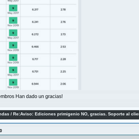
mbros Han dado un gracias!
endas
/
Re:Aviso: Ediciones primigenio NO, gracias. Soporte al cli
0