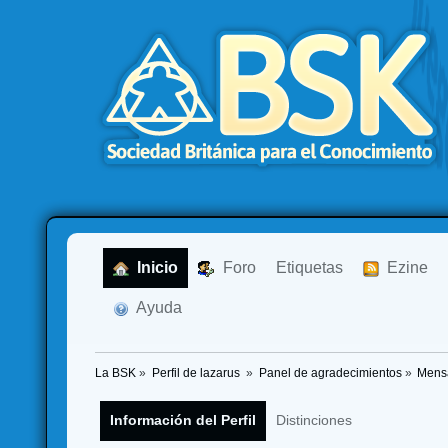
  Inicio
  Foro
Etiquetas
  Ezine
  Ayuda
La BSK
»
Perfil de lazarus 
»
Panel de agradecimientos
»
Mensa
Información del Perfil
Distinciones