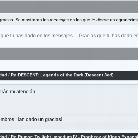
gracias. Se mostraran los
mensajes
en los que
te dieron
un agradecimi
 que tu has dado en los mensajes
Gracias que tu has dado e
idad
/
Re:DESCENT: Legends of the Dark (Descent 3ed)
ndrán mi atención.
mbros Han dado un gracias!
idad
/
Re:Rumor: Twilight Imperium IV - Prophecy of Kings Expans