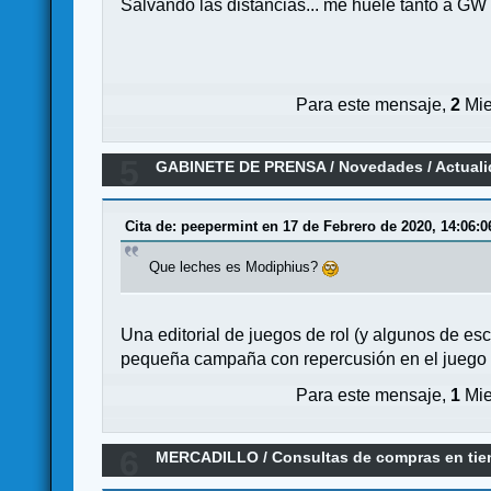
Salvando las distancias... me huele tanto a GW
Para este mensaje,
2
Mie
5
GABINETE DE PRENSA
/
Novedades / Actual
Cita de: peepermint en 17 de Febrero de 2020, 14:06:0
Que leches es Modiphius?
Una editorial de juegos de rol (y algunos de 
pequeña campaña con repercusión en el juego d
Para este mensaje,
1
Mie
6
MERCADILLO
/
Consultas de compras en ti