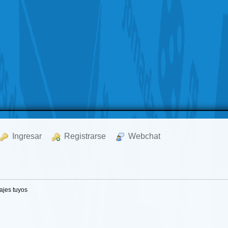
  Ingresar
  Registrarse
  Webchat
jes tuyos