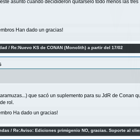
 este asunto cuando decidideron quitárselo todo menos las tre
mbros Han dado un gracias!
idad
/
Re:Nuevo KS de CONAN (Monolith) a partir del 17/02
6
escaramuzas...) que sacó un suplemento para su JdR de Conan q
e rol.
mbro Ha dado un gracias!
endas
/
Re:Aviso: Ediciones primigenio NO, gracias. Soporte al cli