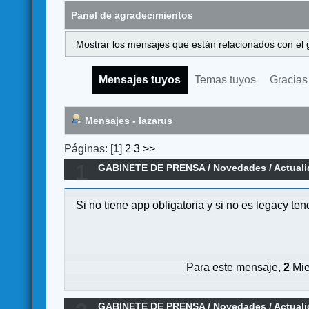
Panel de agradecimientos
Mostrar los mensajes que están relacionados con el 
Mensajes tuyos
Temas tuyos
Gracias
Mensajes - lazarus
Páginas: [
1
]
2
3
>>
1
GABINETE DE PRENSA
/
Novedades / Actual
Si no tiene app obligatoria y si no es legacy te
Para este mensaje,
2
Mie
GABINETE DE PRENSA
/
Novedades / Actual