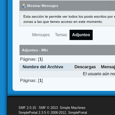
Mostrar Mensajes
Esta sección te permite ver todos los posts escritos por
zonas a las que tienes acceso en este momento.
Mensajes
Temas
Adjuntos
Adjuntos - Wkr
Páginas: [
1
]
Nombre del Archivo
Descargas
Mensa
El usuario aún no
Páginas: [
1
]
SMF 2.0.15
|
SMF © 2013
,
Simple Machines
SimplePortal 2.3.5 © 2008-2012, SimplePortal