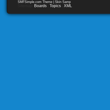
SMFSimple.com Theme | Skin Samp
Sitemap:
Boards
|
Topics
|
XML