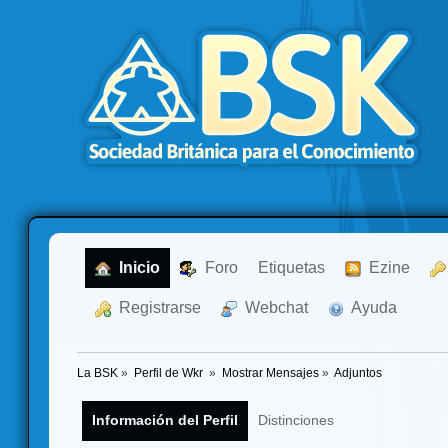
  Inicio
  Foro
Etiquetas
  Ezine
  Registrarse
  Webchat
  Ayuda
La BSK
»
Perfil de Wkr 
»
Mostrar Mensajes
»
Adjuntos
Información del Perfil
Distinciones