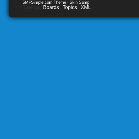
SMFSimple.com Theme | Skin Samp
Sitemap:
Boards
|
Topics
|
XML