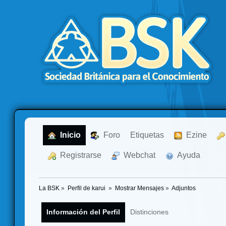
  Inicio
  Foro
Etiquetas
  Ezine
  Registrarse
  Webchat
  Ayuda
La BSK
»
Perfil de karui 
»
Mostrar Mensajes
»
Adjuntos
Información del Perfil
Distinciones