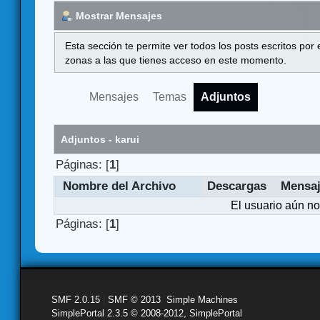
Mostrar Mensajes
Esta sección te permite ver todos los posts escritos por
zonas a las que tienes acceso en este momento.
Mensajes
Temas
Adjuntos
Adjuntos - karui
Páginas: [
1
]
Nombre del Archivo
Descargas
Mensa
El usuario aún no
Páginas: [
1
]
SMF 2.0.15
|
SMF © 2013
,
Simple Machines
SimplePortal 2.3.5 © 2008-2012, SimplePortal