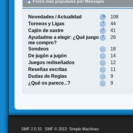
Foros más populares por Mensajes
Novedades / Actualidad
108
Torneos y Ligas
44
Cajón de sastre
41
Ayudadme a elegir: ¿Qué juego
26
me compro?
Sondeos
18
De jugón a jugón
14
Juegos rediseñados
12
Reseñas escritas
11
Dudas de Reglas
9
¿Qué os parece...?
9
SMF 2.0.15
|
SMF © 2013
,
Simple Machines