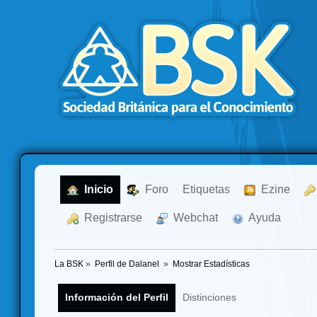
  Inicio
  Foro
Etiquetas
  Ezine
  Registrarse
  Webchat
  Ayuda
La BSK
»
Perfil de Dalanel 
»
Mostrar Estadísticas
Información del Perfil
Distinciones