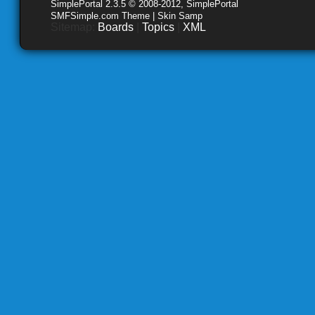
SimplePortal 2.3.5 © 2008-2012, SimplePortal
SMFSimple.com Theme | Skin Samp
Sitemap:
Boards
|
Topics
|
XML