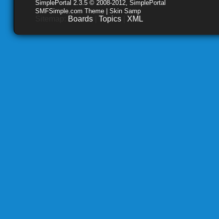
SimplePortal 2.3.5 © 2008-2012, SimplePortal
SMFSimple.com Theme | Skin Samp
Sitemap:
Boards
|
Topics
|
XML