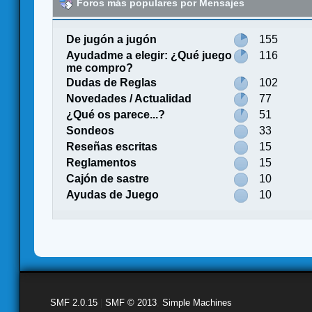
Foros más populares por Mensajes
De jugón a jugón
155
Ayudadme a elegir: ¿Qué juego
116
me compro?
Dudas de Reglas
102
Novedades / Actualidad
77
¿Qué os parece...?
51
Sondeos
33
Reseñas escritas
15
Reglamentos
15
Cajón de sastre
10
Ayudas de Juego
10
SMF 2.0.15
|
SMF © 2013
,
Simple Machines