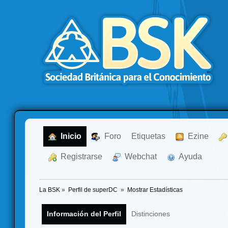
  Inicio
  Foro
Etiquetas
  Ezine
  Registrarse
  Webchat
  Ayuda
La BSK
»
Perfil de superDC 
»
Mostrar Estadísticas
Información del Perfil
Distinciones