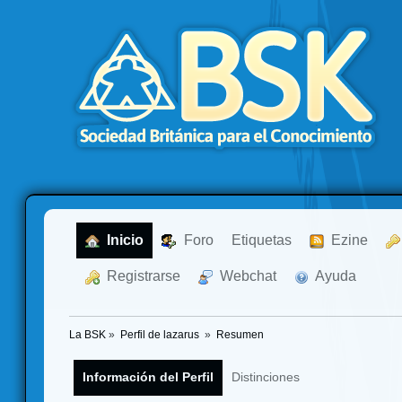
  Inicio
  Foro
Etiquetas
  Ezine
  Registrarse
  Webchat
  Ayuda
La BSK
»
Perfil de lazarus 
»
Resumen
Información del Perfil
Distinciones