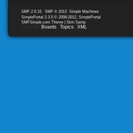
SMF 2.0.15
|
SMF © 2013
,
Simple Machines
SimplePortal 2.3.5 © 2008-2012, SimplePortal
SMFSimple.com Theme | Skin Samp
Sitemap:
Boards
|
Topics
|
XML