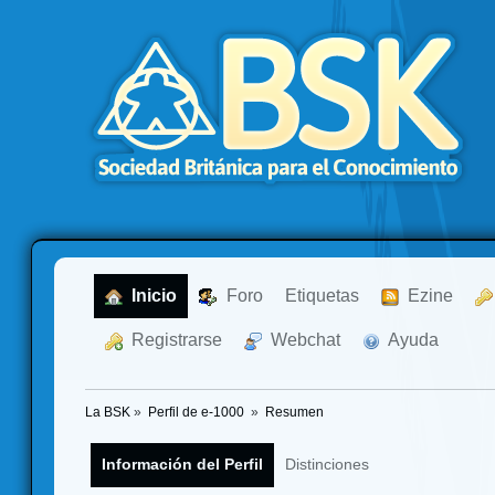
  Inicio
  Foro
Etiquetas
  Ezine
  Registrarse
  Webchat
  Ayuda
La BSK
»
Perfil de e-1000 
»
Resumen
Información del Perfil
Distinciones