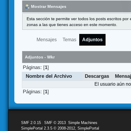
Mostrar Mensajes
Esta sección te permite ver todos los posts escritos por
zonas a las que tienes acceso en este momento.
Mensajes
Temas
Adjuntos
Adjuntos - Wkr
Páginas: [
1
]
Nombre del Archivo
Descargas
Mensa
El usuario aún no
Páginas: [
1
]
SMF 2.0.15
|
SMF © 2013
,
Simple Machines
SimplePortal 2.3.5 © 2008-2012, SimplePortal