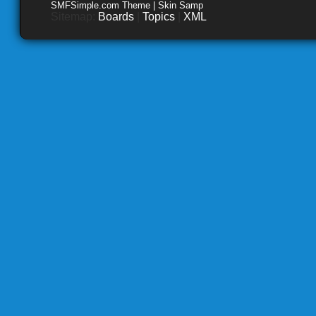
SMFSimple.com Theme | Skin Samp
Sitemap:
Boards
|
Topics
|
XML