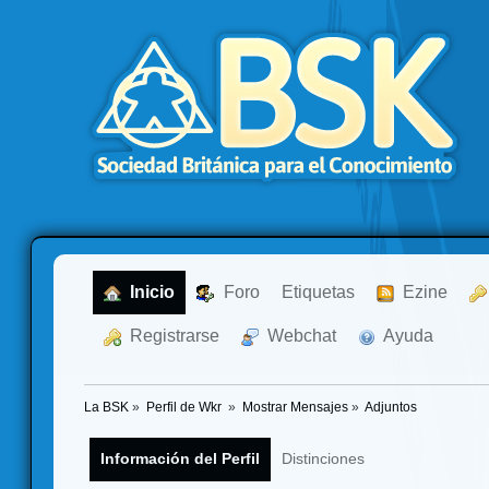
  Inicio
  Foro
Etiquetas
  Ezine
  Registrarse
  Webchat
  Ayuda
La BSK
»
Perfil de Wkr 
»
Mostrar Mensajes
»
Adjuntos
Información del Perfil
Distinciones