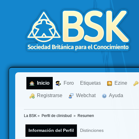
  Inicio
  Foro
Etiquetas
  Ezine
  Registrarse
  Webchat
  Ayuda
La BSK
»
Perfil de clinisbud 
»
Resumen
Información del Perfil
Distinciones