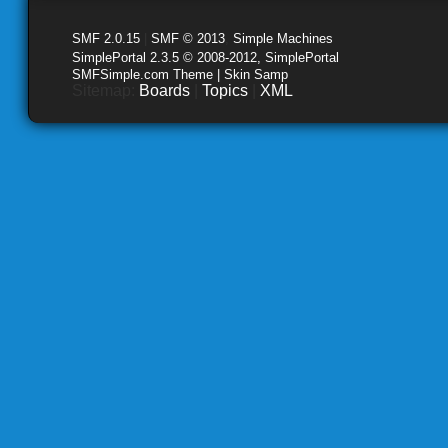
SMF 2.0.15
|
SMF © 2013
,
Simple Machines
SimplePortal 2.3.5 © 2008-2012, SimplePortal
SMFSimple.com Theme | Skin Samp
Sitemap:
Boards
|
Topics
|
XML